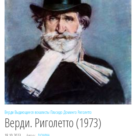
Верди
Выдающиеся вокалисты
Пласидо Доминго
Риголетто
Верди. Риголетто (1973)
18.10.2023
Автор:
DOMNA