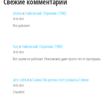
Свежие комментарии
domna
к
Чайковский. Опричник (1980)
29.05.2023
Фсе работает.
Yury
к
Чайковский. Опричник (1980)
29.05.2023
Все ссылки не работают. Невозможно даже просто что-то прослушать.
alex-sidmak
к
Галина Писаренко поет романсы Глинки
18.05.2023
Спасибо!