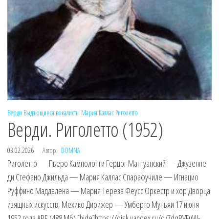
Верди
Выдающиеся вокалисты
Мария Каллас
Риголетто
Верди. Риголетто (1952)
03.02.2026
Автор:
DOMNA
Риголетто — Пьеро Камполонги Герцог Мантуанский — Джузеппе
ди Стефано Джильда — Мария Каллас Спарафучиле — Игнацио
Руффино Маддалена — Мария Тереза Феусс Оркестр и хор Дворца
изящных искусств, Мехико Дирижер — Умберто Муньяи 17 июня
1952 года APE (488 Мб) [hide]https://disk.yandex.ru/d/ZdqPVFuW-