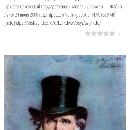
Оркестр Саксонской государственной капеллы Дирижер — Фабио
Луизи 21 июня 2008 года, Дрезден Nothing special. FLAC (638 Мб)
[hide]https://disk.yandex.ru/d/LEFKdww7bsyZAw[/hide]
0