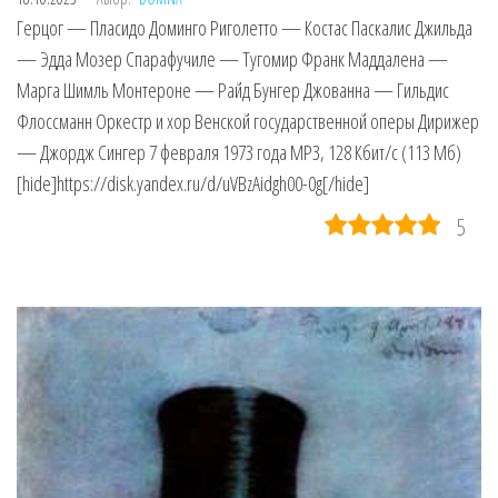
Герцог — Пласидо Доминго Риголетто — Костас Паскалис Джильда
— Эдда Мозер Спарафучиле — Тугомир Франк Маддалена —
Марга Шимль Монтероне — Райд Бунгер Джованна — Гильдис
Флоссманн Оркестр и хор Венской государственной оперы Дирижер
— Джордж Сингер 7 февраля 1973 года MP3, 128 Кбит/с (113 Мб)
[hide]https://disk.yandex.ru/d/uVBzAidgh00-0g[/hide]
5