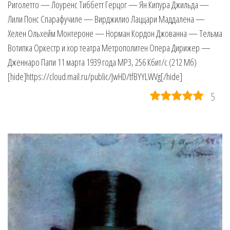
Риголетто — Лоуренс Тиббетт Герцог — Ян Кипура Джильда —
Лили Понс Спарафучиле — Вирджилио Лаццари Маддалена —
Хелен Ольхейм Монтероне — Норман Кордон Джованна — Тельма
Вотипка Оркестр и хор театра Метрополитен Опера Дирижер —
Дженнаро Папи 11 марта 1939 года MP3, 256 Кбит/с (212 Мб)
[hide]https://cloud.mail.ru/public/JwHD/tfBYYLWVg[/hide]
5