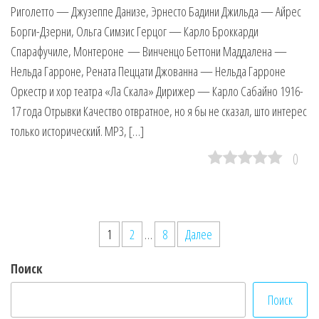
Риголетто — Джузеппе Данизе, Эрнесто Бадини Джильда — Айрес
Борги-Дзерни, Ольга Симзис Герцог — Карло Броккарди
Спарафучиле, Монтероне — Винченцо Беттони Маддалена —
Нельда Гарроне, Рената Пеццати Джованна — Нельда Гарроне
Оркестр и хор театра «Ла Скала» Дирижер — Карло Сабайно 1916-
17 года Отрывки Качество отвратное, но я бы не сказал, што интерес
только исторический. MP3, […]
0
Пагинация
1
2
…
8
Далее
записей
Поиск
Поиск