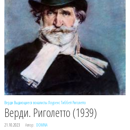
Верди
Выдающиеся вокалисты
Лоуренс Тиббетт
Риголетто
Верди. Риголетто (1939)
21.10.2023
Автор:
DOMNA