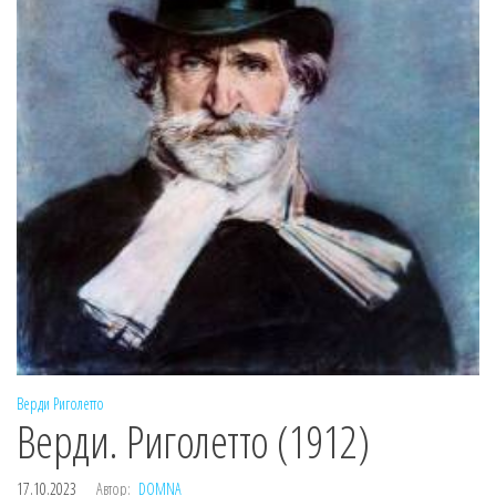
Верди
Риголетто
Верди. Риголетто (1912)
17.10.2023
Автор:
DOMNA