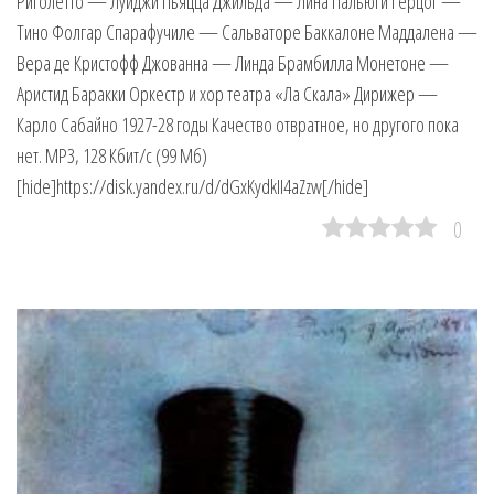
Риголетто — Луиджи Пьяцца Джильда — Лина Пальюги Герцог —
Тино Фолгар Спарафучиле — Сальваторе Баккалоне Маддалена —
Вера де Кристофф Джованна — Линда Брамбилла Монетоне —
Аристид Баракки Оркестр и хор театра «Ла Скала» Дирижер —
Карло Сабайно 1927-28 годы Качество отвратное, но другого пока
нет. MP3, 128 Кбит/с (99 Мб)
[hide]https://disk.yandex.ru/d/dGxKydkII4aZzw[/hide]
0