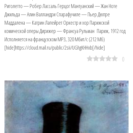
Риголетто — Робер Лассаль Герцог Мантуанский — Жан Ноте
Джильда — Алин Валландри Спарафучиле — Пьер Дюпре
Маддалена — Катрин Лапейрет Оркестр и хор Парижской
комической оперы Дирижер — Франсуа Рульман Париж, 1912 год
Исполняется на французском MP3, 320 Мбит/с (212 Мб)
[hide]https://cloud.mail.ru/public/2sii/UGhgKHHxb[/hide]
0