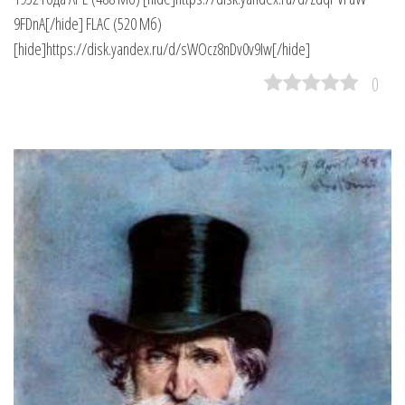
9FDnA[/hide] FLAC (520 Мб)
[hide]https://disk.yandex.ru/d/sWOcz8nDv0v9Iw[/hide]
0