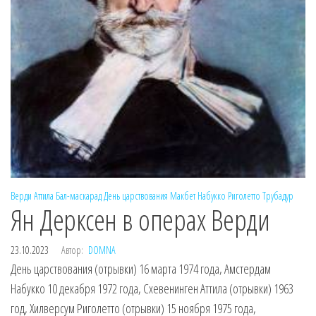
Верди
Аттила
Бал-маскарад
День царствования
Макбет
Набукко
Риголетто
Трубадур
Ян Дерксен в операх Верди
23.10.2023
Автор:
DOMNA
День царствования (отрывки) 16 марта 1974 года, Амстердам
Набукко 10 декабря 1972 года, Схевенинген Аттила (отрывки) 1963
год, Хилверсум Риголетто (отрывки) 15 ноября 1975 года,