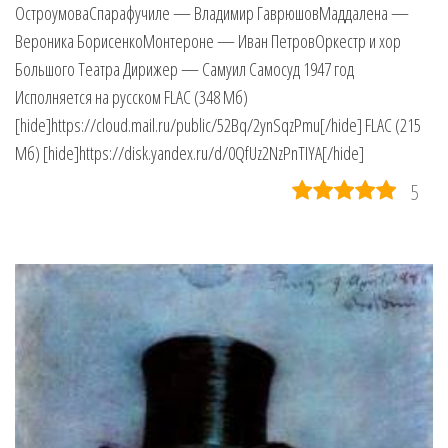
ОстроумоваСпарафучиле — Владимир ГаврюшовМаддалена —
Вероника БорисенкоМонтероне — Иван ПетровОркестр и хор
Большого Театра Дирижер — Самуил Самосуд 1947 год
Исполняется на русском FLAC (348 Мб)
[hide]https://cloud.mail.ru/public/52Bq/2ynSqzPmu[/hide] FLAC (215
Мб) [hide]https://disk.yandex.ru/d/0QfUz2NzPnTIYA[/hide]
5