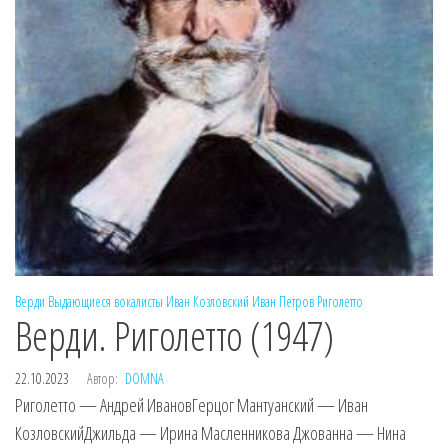
Верди
Выдающиеся вокалисты
Иван Козловский
Иван Петров
Риголетто
Верди. Риголетто (1947)
22.10.2023
Автор:
DOMNA
Риголетто — Андрей ИвановГерцог Мантуанский — Иван
КозловскийДжильда — Ирина Масленникова Джованна — Нина