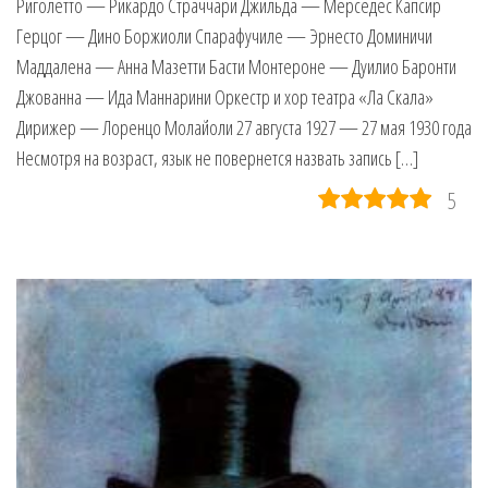
Риголетто — Рикардо Страччари Джильда — Мерседес Капсир
Герцог — Дино Боржиоли Спарафучиле — Эрнесто Доминичи
Маддалена — Анна Мазетти Басти Монтероне — Дуилио Баронти
Джованна — Ида Маннарини Оркестр и хор театра «Ла Скала»
Дирижер — Лоренцо Молайоли 27 августа 1927 — 27 мая 1930 года
Несмотря на возраст, язык не повернется назвать запись […]
5