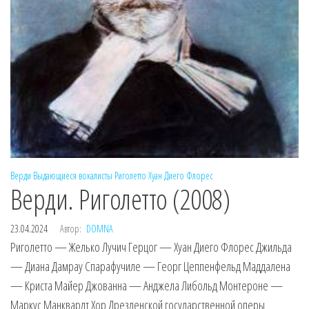
Верди
Выдающиеся вокалисты
Риголетто
Хуан Диего Флорес
Верди. Риголетто (2008)
23.04.2024
Автор:
DOMNA
Риголетто — Желько Лучич Герцог — Хуан Диего Флорес Джильда
— Диана Дамрау Спарафучиле — Георг Цеппенфельд Маддалена
— Криста Майер Джованна — Анджела Либольд Монтероне —
Маркус Манквардт Хор Дрезденской государственной оперы