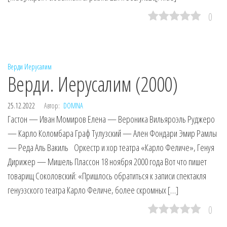
0
Верди
Иерусалим
Верди. Иерусалим (2000)
25.12.2022
Автор:
DOMNA
Гастон — Иван Момиров Елена — Вероника Вильяроэль Руджеро
— Карло Коломбара Граф Тулузский — Ален Фондари Эмир Рамлы
— Реда Аль Вакиль Оркестр и хор театра «Карло Феличе», Генуя
Дирижер — Мишель Плассон 18 ноября 2000 года Вот что пишет
товарищ Соколовский: «Пришлось обратиться к записи спектакля
генуэзского театра Карло Феличе, более скромных […]
0