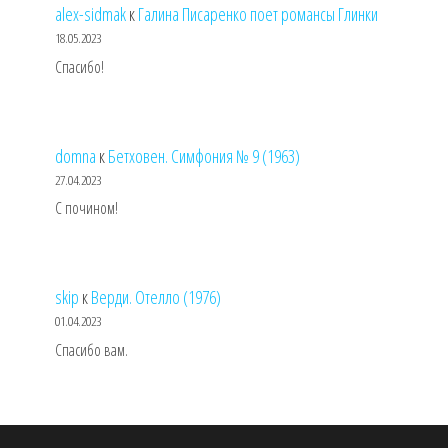
alex-sidmak
к
Галина Писаренко поет романсы Глинки
18.05.2023
Спасибо!
domna
к
Бетховен. Симфония № 9 (1963)
27.04.2023
С почином!
skip
к
Верди. Отелло (1976)
01.04.2023
Спасибо вам.