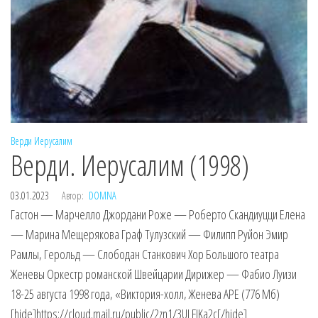
Верди
Иерусалим
Верди. Иерусалим (1998)
03.01.2023
Автор:
DOMNA
Гастон — Марчелло Джордани Роже — Роберто Скандиуцци Елена
— Марина Мещерякова Граф Тулузский — Филипп Руйон Эмир
Рамлы, Герольд — Слободан Станкович Хор Большого театра
Женевы Оркестр романской Швейцарии Дирижер — Фабио Луизи
18-25 августа 1998 года, «Виктория-холл, Женева APE (776 Мб)
[hide]https://cloud.mail.ru/public/2zn1/3ULFJKa2c[/hide]