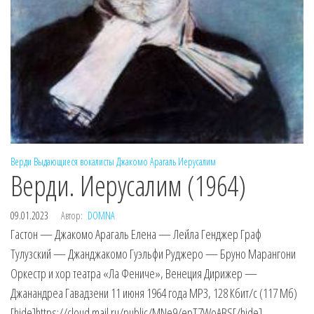
Верди
Выдающиеся вокалисты
Джакомо Арагаль
Иерусалим
Верди. Иерусалим (1964)
09.01.2023
Автор:
DOMNA
Гастон — Джакомо Арагаль Елена — Лейла Генджер Граф
Тулузский — Джанджакомо Гуэльфи Руджеро — Бруно Марангони
Оркестр и хор театра «Ла Фениче», Венеция Дирижер —
Джанандреа Гавадзени 11 июня 1964 года MP3, 128 Кбит/с (117 Мб)
[hide]https://cloud.mail.ru/public/MNe9/epT7WoABS[/hide]