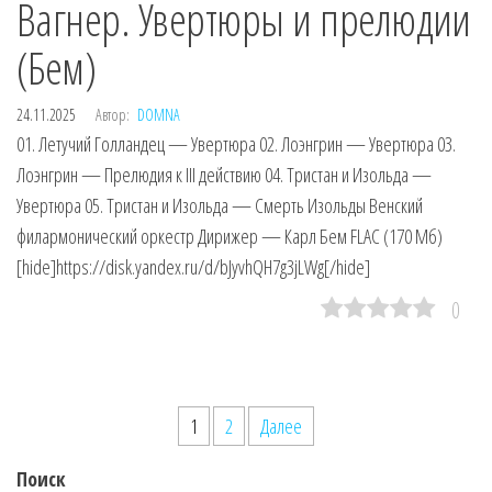
Вагнер. Увертюры и прелюдии
(Бем)
24.11.2025
Автор:
DOMNA
01. Летучий Голландец — Увертюра 02. Лоэнгрин — Увертюра 03.
Лоэнгрин — Прелюдия к III действию 04. Тристан и Изольда —
Увертюра 05. Тристан и Изольда — Смерть Изольды Венский
филармонический оркестр Дирижер — Карл Бем FLAC (170 Мб)
[hide]https://disk.yandex.ru/d/bJyvhQH7g3jLWg[/hide]
0
Пагинация
1
2
Далее
записей
Поиск