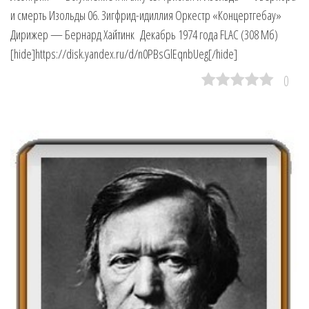
и смерть Изольды 06. Зигфрид-идиллия Оркестр «Концертгебау»
Дирижер — Бернард Хайтинк Декабрь 1974 года FLAC (308 Мб)
[hide]https://disk.yandex.ru/d/n0PBsGlEqnbUeg[/hide]
0