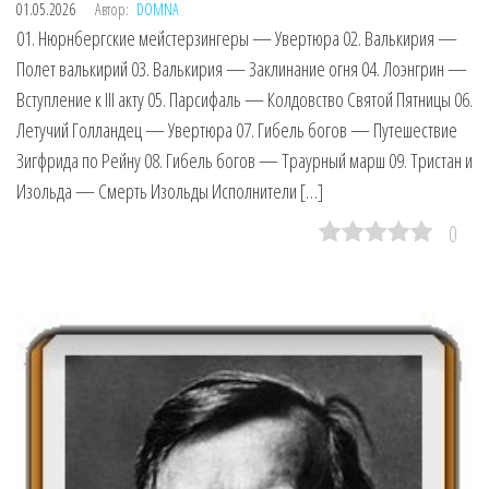
01.05.2026
Автор:
DOMNA
01. Нюрнбергские мейстерзингеры — Увертюра 02. Валькирия —
Полет валькирий 03. Валькирия — Заклинание огня 04. Лоэнгрин —
Вступление к III акту 05. Парсифаль — Колдовство Святой Пятницы 06.
Летучий Голландец — Увертюра 07. Гибель богов — Путешествие
Зигфрида по Рейну 08. Гибель богов — Траурный марш 09. Тристан и
Изольда — Смерть Изольды Исполнители […]
0