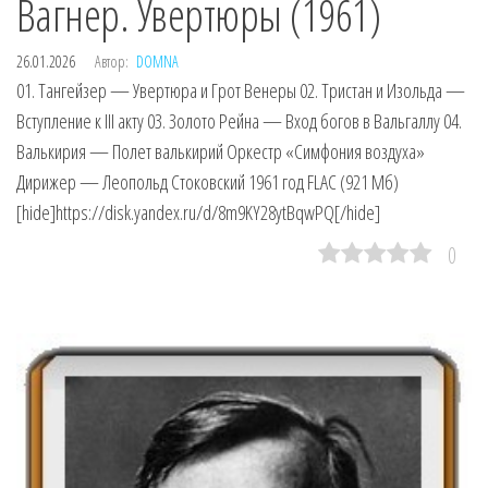
Вагнер. Увертюры (1961)
26.01.2026
Автор:
DOMNA
01. Тангейзер — Увертюра и Грот Венеры 02. Тристан и Изольда —
Вступление к III акту 03. Золото Рейна — Вход богов в Вальгаллу 04.
Валькирия — Полет валькирий Оркестр «Симфония воздуха»
Дирижер — Леопольд Стоковский 1961 год FLAC (921 Мб)
[hide]https://disk.yandex.ru/d/8m9KY28ytBqwPQ[/hide]
0