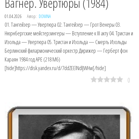
Вагнер. Увертюры (1984)
01.04.2026
Автор:
DOMNA
01. Тангейзер — Увертюра 02. Тангейзер — Грот Венеры 03.
Нюрнбергские мейстерзингеры — Вступление к III акту 04. Тристан и
Изольда — Увертюра 05. Тристан и Изольда — Смерть Изольды
Берлинский филармонический оркестр Дирижер — Герберт фон
Караян 1984 год APE (218 Мб)
[hide]https://disk.yandex.ru/d/7ddZEElNdlJWHw[/hide]
0