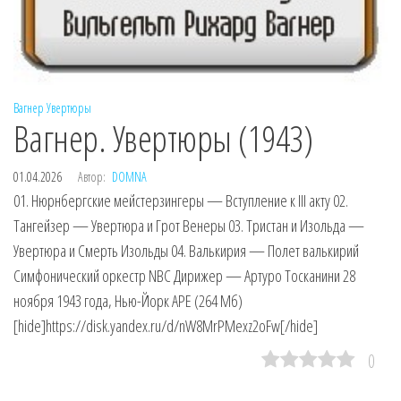
Вагнер
Увертюры
Вагнер. Увертюры (1943)
01.04.2026
Автор:
DOMNA
01. Нюрнбергские мейстерзингеры — Вступление к III акту 02.
Тангейзер — Увертюра и Грот Венеры 03. Тристан и Изольда —
Увертюра и Смерть Изольды 04. Валькирия — Полет валькирий
Симфонический оркестр NBC Дирижер — Артуро Тосканини 28
ноября 1943 года, Нью-Йорк APE (264 Мб)
[hide]https://disk.yandex.ru/d/nW8MrPMexz2oFw[/hide]
0