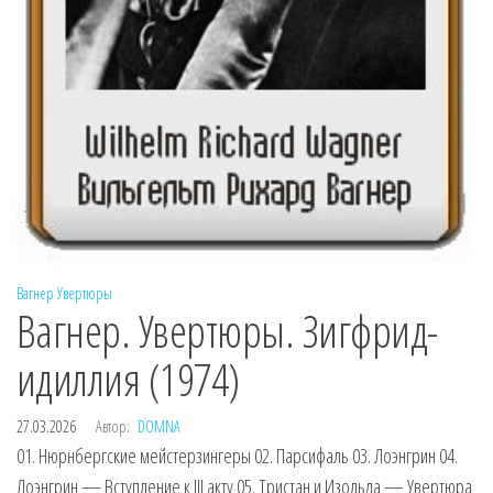
Вагнер
Увертюры
Вагнер. Увертюры. Зигфрид-
идиллия (1974)
27.03.2026
Автор:
DOMNA
01. Нюрнбергские мейстерзингеры 02. Парсифаль 03. Лоэнгрин 04.
Лоэнгрин — Вступление к III акту 05. Тристан и Изольда — Увертюра