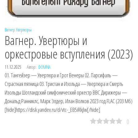
Вагнер
Увертюры
Вагнер. Увертюры и
оркестровые вступления (2023)
11.12.2025
Автор:
DOMNA
01. Тангейзер — Увертюра и Грот Венеры 02. Парсифаль —
Страстная пятница 03. Тристан и Изольда — Увертюра и Смерть
Изольды Шотландский симфонический оркестр BBC Дирижеры —
Дональд Ранниклс, Марк Элдер, Илан Волков 2023 год FLAC (203 Мб)
[hide]https://disk.yandex.ru/d/vtc-_EB5iRkjlw[/hide]
0