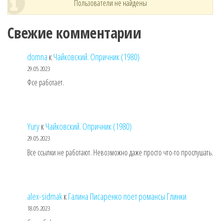
Пользователи не найдены
Свежие комментарии
domna
к
Чайковский. Опричник (1980)
29.05.2023
Фсе работает.
Yury
к
Чайковский. Опричник (1980)
29.05.2023
Все ссылки не работают. Невозможно даже просто что-то прослушать.
alex-sidmak
к
Галина Писаренко поет романсы Глинки
18.05.2023