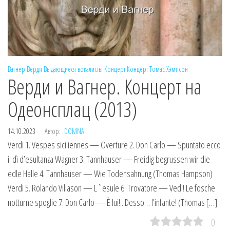
Вагнер
Верди
Выдающиеся вокалисты
Концерт
Концерт
Томас Хэмпсон
Верди и Вагнер. Концерт на
Одеонсплац (2013)
14.10.2023
Автор:
DOMNA
Verdi 1. Vespes siciliennes — Overture 2. Don Carlo — Spuntato ecco
il dì d’esultanza Wagner 3. Tannhauser — Freidig begrussen wir die
edle Halle 4. Tannhauser — Wie Todensahnung (Thomas Hampson)
Verdi 5. Rolando Villason — L`esule 6. Trovatore — Vedi! Le fosche
notturne spoglie 7. Don Carlo — È lui!.. Desso… l’infante! (Thomas […]
0