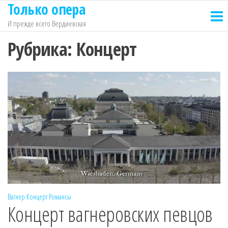
Только опера
Перейти
к
И прежде всего Вердиевская
содержимому
Рубрика:
Концерт
Вагнер
Концерт
Романсы
Концерт вагнеровских певцов