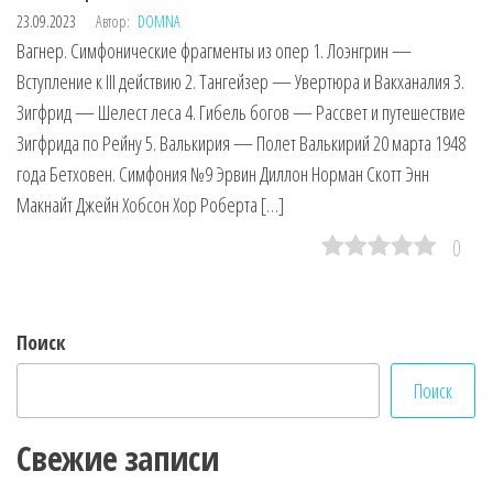
23.09.2023
Автор:
DOMNA
Вагнер. Симфонические фрагменты из опер 1. Лоэнгрин —
Вступление к III действию 2. Тангейзер — Увертюра и Вакханалия 3.
Зигфрид — Шелест леса 4. Гибель богов — Рассвет и путешествие
Зигфрида по Рейну 5. Валькирия — Полет Валькирий 20 марта 1948
года Бетховен. Симфония №9 Эрвин Диллон Норман Скотт Энн
Макнайт Джейн Хобсон Хор Роберта […]
0
Поиск
Поиск
Свежие записи