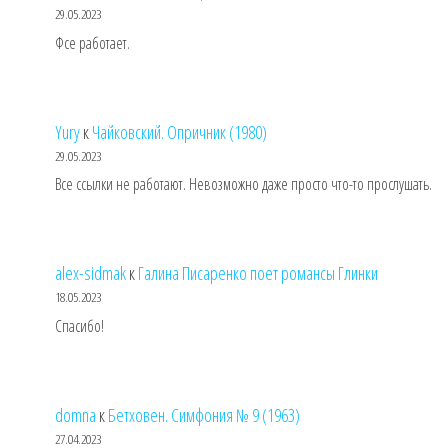
29.05.2023
Фсе работает.
Yury
к
Чайковский. Опричник (1980)
29.05.2023
Все ссылки не работают. Невозможно даже просто что-то прослушать.
alex-sidmak
к
Галина Писаренко поет романсы Глинки
18.05.2023
Спасибо!
domna
к
Бетховен. Симфония № 9 (1963)
27.04.2023