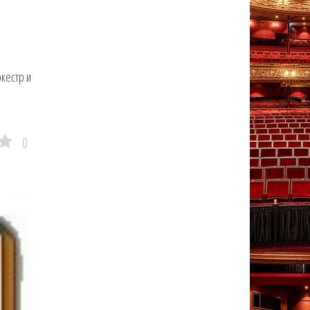
кестр и
0