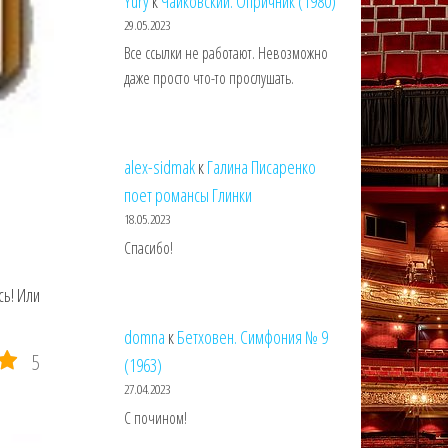
Yury
к
Чайковский. Опричник (1980)
29.05.2023
Все ссылки не работают. Невозможно
даже просто что-то прослушать.
alex-sidmak
к
Галина Писаренко
поет романсы Глинки
18.05.2023
Спасибо!
р
ь! Или
domna
к
Бетховен. Симфония № 9
5
(1963)
27.04.2023
С почином!