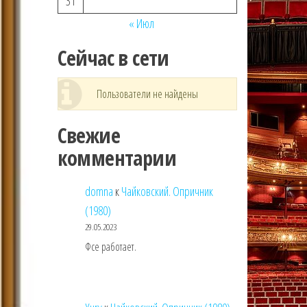
31
« Июл
Сейчас в сети
Пользователи не найдены
Свежие
комментарии
domna
к
Чайковский. Опричник
(1980)
29.05.2023
Фсе работает.