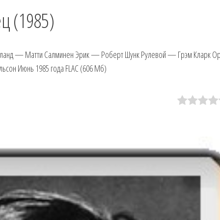
ц (1985)
аланд — Матти Салминен Эрик — Роберт Шунк Рулевой — Грэм Кларк Ор
сон Июнь 1985 года FLAC (606 Мб)