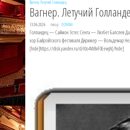
Вагнер
Летучий Голландец
Вагнер. Летучий Голланде
13.06.2026
Автор:
DOMNA
Голландец — Саймон Эстес Сента — Лизбет Балслев Д
хор Байройтского фестиваля Дирижер — Вольдемар Нель
[hide]https://disk.yandex.ru/d/i0o4W8vF0EewJA[/hide]