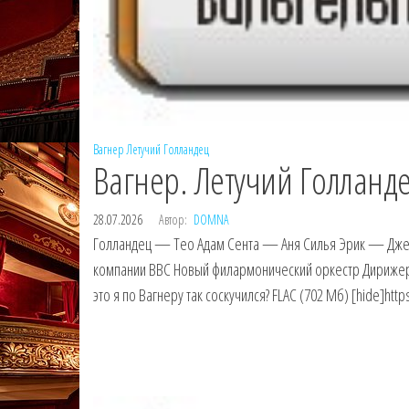
Вагнер
Летучий Голландец
Вагнер. Летучий Голланде
28.07.2026
Автор:
DOMNA
Голландец — Тео Адам Сента — Аня Силья Эрик — Дже
компании BBC Новый филармонический оркестр Дирижер 
это я по Вагнеру так соскучился? FLAC (702 Мб) [hide]htt