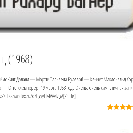
ц (1968)
ймс Кинг Даланд — Мартти Тальвела Рулевой — Кеннет Макдональд Хо
— Отто Клемперер 19 марта 1968 года Очень, очень симпатичная запис
ps://disk.yandex.ru/d/bgyyHMVAvlvlgA[/hide]