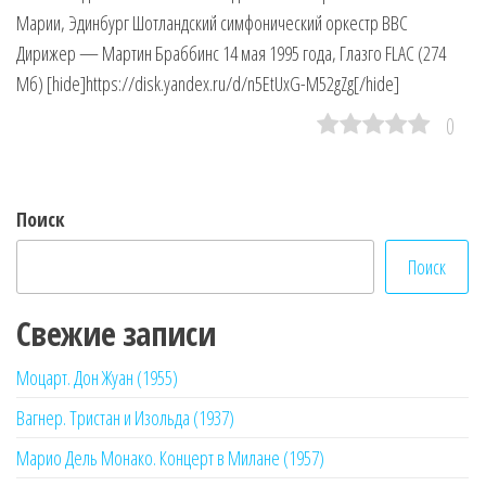
Марии, Эдинбург Шотландский симфонический оркестр BBC
Дирижер — Мартин Браббинс 14 мая 1995 года, Глазго FLAC (274
Мб) [hide]https://disk.yandex.ru/d/n5EtUxG-M52gZg[/hide]
0
Поиск
Поиск
Свежие записи
Моцарт. Дон Жуан (1955)
Вагнер. Тристан и Изольда (1937)
Марио Дель Монако. Концерт в Милане (1957)