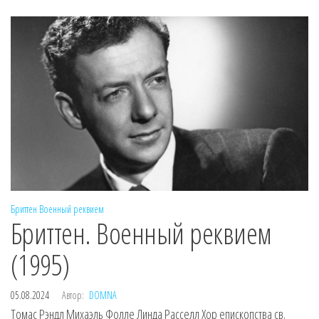
Бриттен
Военный реквием
Бриттен. Военный реквием
(1995)
05.08.2024
Автор:
DOMNA
Томас Рэндл Михаэль Фолле Линда Расселл Хор епископства св.