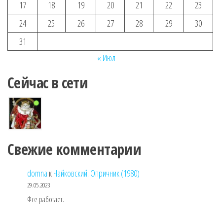
17
18
19
20
21
22
23
24
25
26
27
28
29
30
31
« Июл
Сейчас в сети
Свежие комментарии
domna
к
Чайковский. Опричник (1980)
29.05.2023
Фсе работает.