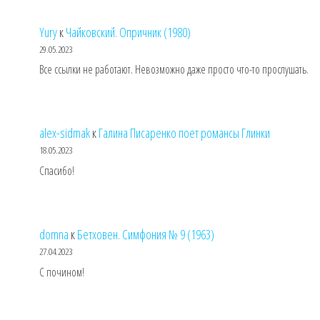
Yury
к
Чайковский. Опричник (1980)
29.05.2023
Все ссылки не работают. Невозможно даже просто что-то прослушать.
alex-sidmak
к
Галина Писаренко поет романсы Глинки
18.05.2023
Спасибо!
domna
к
Бетховен. Симфония № 9 (1963)
27.04.2023
С почином!