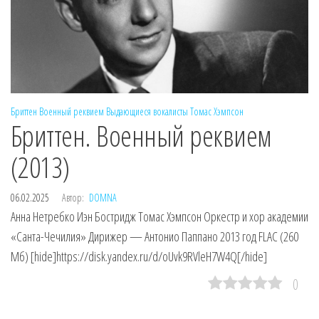
Бриттен
Военный реквием
Выдающиеся вокалисты
Томас Хэмпсон
Бриттен. Военный реквием
(2013)
06.02.2025
Автор:
DOMNA
Анна Нетребко Иэн Бостридж Томас Хэмпсон Оркестр и хор академии
«Санта-Чечилия» Дирижер — Антонио Паппано 2013 год FLAC (260
Мб) [hide]https://disk.yandex.ru/d/oUvk9RVleH7W4Q[/hide]
0