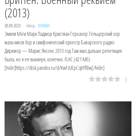
(2013)
30.09.2025
Автор:
DOMNA
Эмили Мэги Марк Падмор Кристиан Герхахер Тельцерский хор
мальчиков Хор и симфонический оркестр Баварского радио
Дирижер — Марис Янсонс 2013 год Там ишо дальше репетиция
была, но я ее выкинул, конечно. FLAC (421 Мб)
[hide]https://disk.yandex.ru/d/KwFzUEpCqkYfBw[/hide]
0