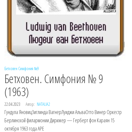
Бетховен
Симфония №9
Бетховен. Симфония № 9
(1963)
22.04.2023
Автор:
NATALIA2
Гундула ЯновицЗиглинда ВагнерЛуиджи АльваОтто Винер Оркестр
Берлинской филармонии Дирижер — Герберт фон Караян 15
октября 1963 года APE