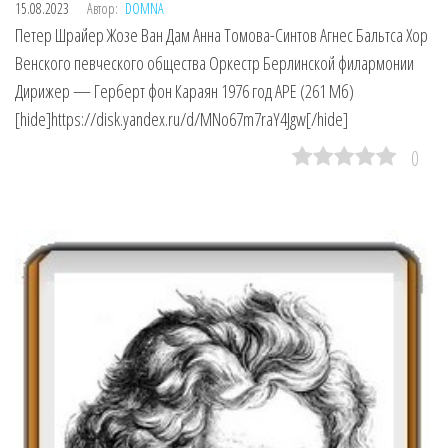
15.08.2023
Автор:
DOMNA
Петер Шрайер Жозе Ван Дам Анна Томова-Синтов Агнес Бальтса Хор
Венского певческого общества Оркестр Берлинской филармонии
Дирижер — Герберт фон Караян 1976 год APE (261 Мб)
[hide]https://disk.yandex.ru/d/MNo67m7raY4Jgw[/hide]
0