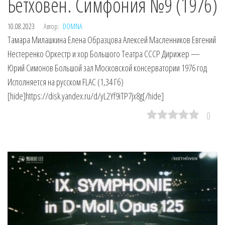
Бетховен. Симфония №9 (1976)
10.08.2023
Автор:
DOMNA
Тамара Милашкина Елена Образцова Алексей Масленников Eвгений
Нестеренко Оркестр и хор Большого Театра СССР Дирижер —
Юрий Симонов Большой зал Московской консерватории 1976 год
Исполняется на русском FLAC (1,34 Гб)
[hide]https://disk.yandex.ru/d/yL2Yf9iTP7jx8g[/hide]
0