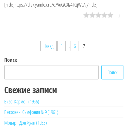
[hide]https://disk.yandex.ru/d/VuGCXIz4TGjWuA[/hide]
0
Пагинация
Назад
1
…
6
7
записей
Поиск
Поиск
Свежие записи
Бизе. Кармен (1956)
Бетховен. Симфония №9 (1961)
Моцарт. Дон Жуан (1955)