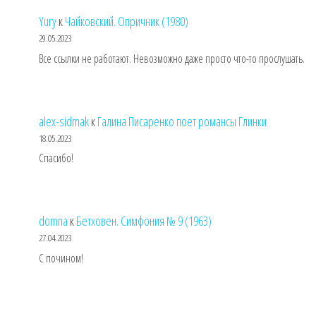
Yury
к
Чайковский. Опричник (1980)
29.05.2023
Все ссылки не работают. Невозможно даже просто что-то прослушать.
alex-sidmak
к
Галина Писаренко поет романсы Глинки
18.05.2023
Спасибо!
domna
к
Бетховен. Симфония № 9 (1963)
27.04.2023
С почином!