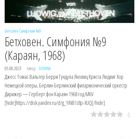
Бетховен
Симфония №9
Бетховен. Симфония №9
(Караян, 1968)
05.08.2023
Автор:
DOMNA
Джесс Томас Вальтер Берри Гундула Яновиц Криста Людвиг Хор
Немецкой оперы, Берлин Берлинский филармонический оркестр
Дирижер — Герберт фон Караян 1968 год MKV
[hide]https://disk.yandex.ru/d/g_YiNB1z8p-XUQ[/hide]
0