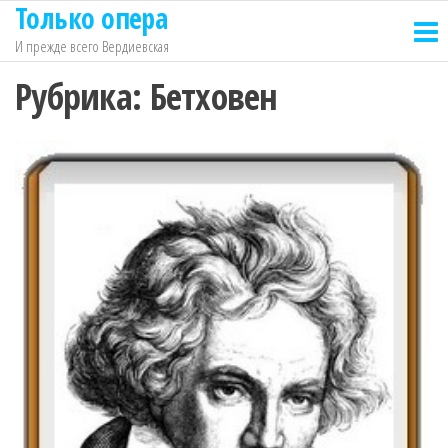
Только опера
Перейти
к
И прежде всего Вердиевская
содержимому
Рубрика:
Бетховен