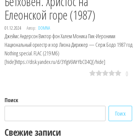
Бетховен. Христос на
Елеонской горе (1987)
01.12.2024
Автор:
DOMNA
Джеймс Андерсон Виктор фон Халем Моника Пик-Иероними
Национальный оркестр и хор Лиона Дирижер — Серж Бодо 1987 год
Nothing special. FLAC (219 Мб)
[hide]https://disk.yandex.ru/d/3YlgV6WrYbCD4Q[/hide]
0
Поиск
Поиск
Свежие записи