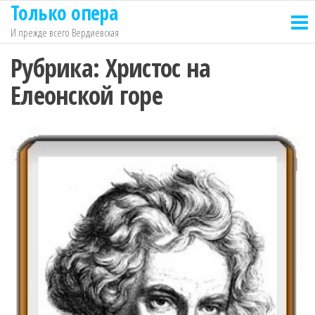
Только опера
Перейти
к
И прежде всего Вердиевская
содержимому
Рубрика:
Христос на
Елеонской горе