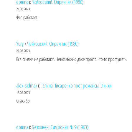
domna
к
Чайковский. Опричник (1980)
29.05.2023
Фсе работает.
Yury
к
Чайковский. Опричник (1980)
29.05.2023
Все ссылки не работают. Невозможно даже просто что-то прослушать.
alex-sidmak
к
Галина Писаренко поет романсы Глинки
18.05.2023
Спасибо!
domna
к
Бетховен. Симфония № 9 (1963)