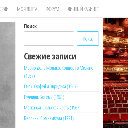
ЕРДИ
МОЯ ЛЕНТА
ФОРУМ
ЛИЧНЫЙ КАБИНЕТ
Поиск
Поиск
Свежие записи
Марио Дель Монако. Концерт в Милане
(1957)
Глюк. Орфей и Эвридика (1967)
Пуччини. Богема (1961)
Масканьи. Сельская честь (1967)
Беллини. Сомнамбула (1971)