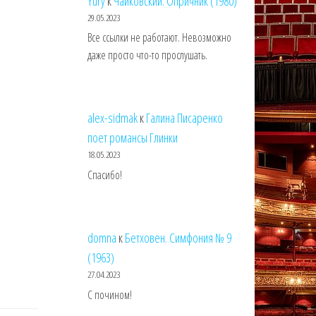
Yury
к
Чайковский. Опричник (1980)
29.05.2023
Все ссылки не работают. Невозможно
даже просто что-то прослушать.
alex-sidmak
к
Галина Писаренко
поет романсы Глинки
18.05.2023
Спасибо!
domna
к
Бетховен. Симфония № 9
(1963)
27.04.2023
С почином!