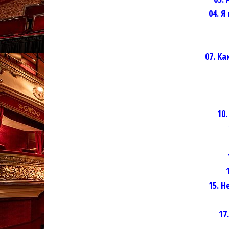
04. 
07. К
10
15. H
17