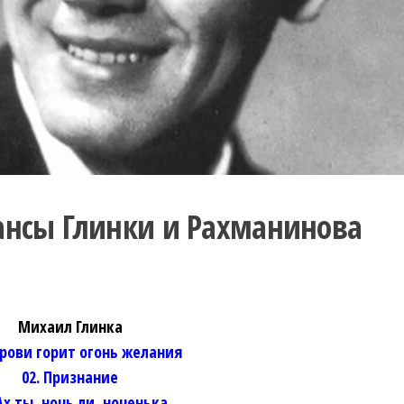
ансы Глинки и Рахманинова
Михаил Глинка
 крови горит огонь желания
02. Признание
 Ах ты, ночь ли, ноченька