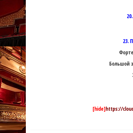
20
23. 
Форте
Большой з
[hide]
https://clo