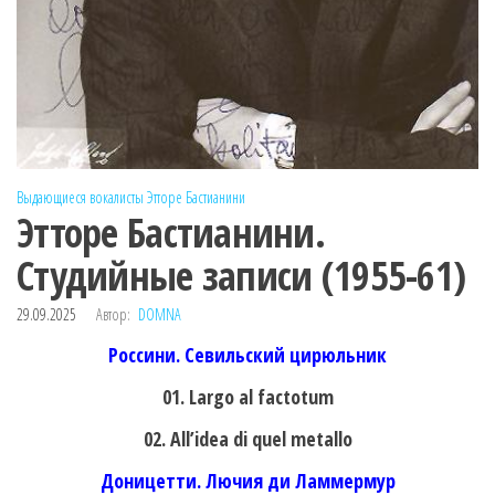
Выдающиеся вокалисты
Этторе Бастианини
Этторе Бастианини.
Студийные записи (1955-61)
29.09.2025
Автор:
DOMNA
Россини. Севильский цирюльник
01. Largo al factotum
02. All’idea di quel metallo
Доницетти. Лючия ди Ламмермур