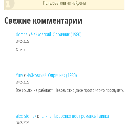
Пользователи не найдены
Свежие комментарии
domna
к
Чайковский. Опричник (1980)
29.05.2023
Фсе работает.
Yury
к
Чайковский. Опричник (1980)
29.05.2023
Все ссылки не работают. Невозможно даже просто что-то прослушать.
alex-sidmak
к
Галина Писаренко поет романсы Глинки
18.05.2023