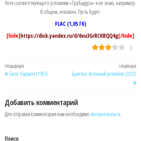
Хотя соответствующего условиям «Трубадура» я не знаю, например.
В общем, неважно. Пусть будет.
FLAC (1,05 Гб)
[hide]
https://disk.yandex.ru/d/6vu3GrRCKBQQ4g
[/hide]
3
Навигация
Предыдущая
ПРЕДЫДУЩАЯ
СЛЕДУЮЩАЯ
Сл
Бизе. Кармен (1963)
Бриттен. Военный реквием (2013)
по
запись
за
записям
Добавить комментарий
Для отправки комментария вам необходимо
авторизоваться
.
Поиск