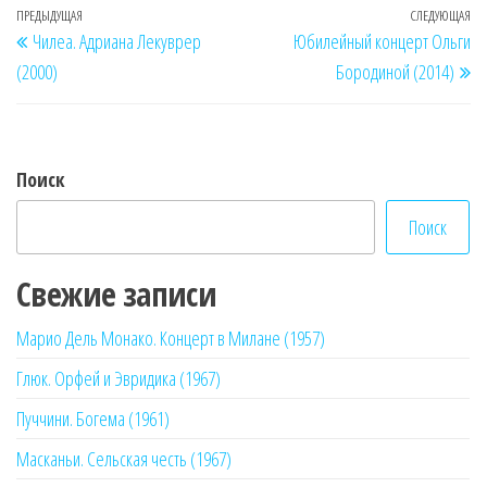
Навигация
Предыдущая
ПРЕДЫДУЩАЯ
СЛЕДУЮЩАЯ
Сл
Чилеа. Адриана Лекуврер
Юбилейный концерт Ольги
по
запись
за
(2000)
Бородиной (2014)
записям
Поиск
Поиск
Свежие записи
Марио Дель Монако. Концерт в Милане (1957)
Глюк. Орфей и Эвридика (1967)
Пуччини. Богема (1961)
Масканьи. Сельская честь (1967)