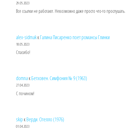
29.05.2023
Все ссылки не работают. Невозможно даже просто что-то прослушать.
alex-sidmak
к
Галина Писаренко поет романсы Глинки
18.05.2023
Спасибо!
domna
к
Бетховен. Симфония № 9 (1963)
27.04.2023
С почином!
skip
к
Верди. Отелло (1976)
01.04.2023