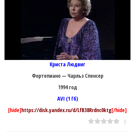
Криста Людвиг
Фортепиано — Чарльз Спенсер
1994 год
AVI (1 Гб)
[hide]
https://disk.yandex.ru/d/LfB38Rrdnc0ktg
[/hide]
0