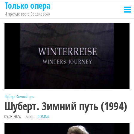
Только опера
Перейти
к
И прежде всего Вердиевская
содержимому
Шуберт
Зимний путь
Шуберт. Зимний путь (1994)
05.03.2024
Автор:
DOMNA