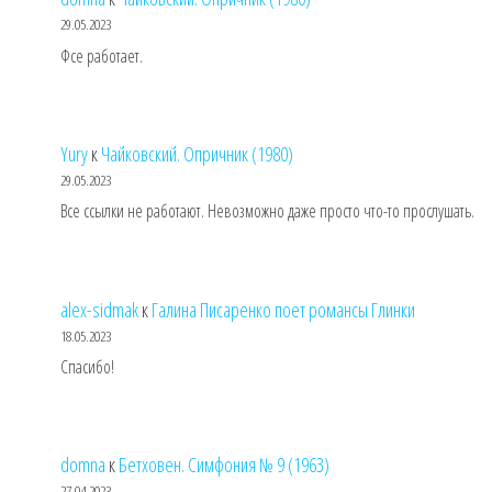
29.05.2023
Фсе работает.
Yury
к
Чайковский. Опричник (1980)
29.05.2023
Все ссылки не работают. Невозможно даже просто что-то прослушать.
alex-sidmak
к
Галина Писаренко поет романсы Глинки
18.05.2023
Спасибо!
domna
к
Бетховен. Симфония № 9 (1963)
27.04.2023