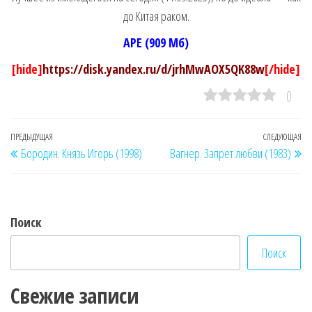
до Китая раком.
APE (909 Мб)
[hide]
https://disk.yandex.ru/d/jrhMwAOX5QK88w
[/hide]
0
Навигация
Предыдущая
ПРЕДЫДУЩАЯ
СЛЕДУЮЩАЯ
Сл
Бородин. Князь Игорь (1998)
Вагнер. Запрет любви (1983)
по
запись
за
записям
Поиск
Поиск
Свежие записи