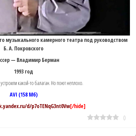
ого музыкального камерного театра под руководством
Б. А. Покровского
ссер — Владимир Берман
1993 год
устроили какой-то балаган. Но поют неплохо.
AVI (158 Мб)
sk.yandex.ru/d/p7oTENqG3nt0Vw
[/hide]
0