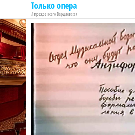
Только опера
Перейти
к
И прежде всего Вердиевская
содержимому