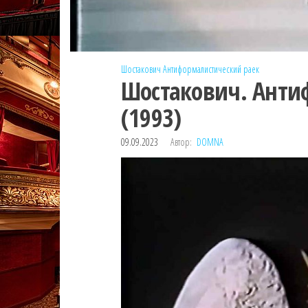
Шостакович
Антиформалистический раек
Шостакович. Анти
(1993)
09.09.2023
Автор:
DOMNA