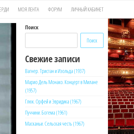
ЕРДИ
МОЯ ЛЕНТА
ФОРУМ
ЛИЧНЫЙ КАБИНЕТ
Поиск
Поиск
Свежие записи
Вагнер. Тристан и Изольда (1937)
Марио Дель Монако. Концерт в Милане
(1957)
Глюк. Орфей и Эвридика (1967)
Пуччини. Богема (1961)
Масканьи. Сельская честь (1967)