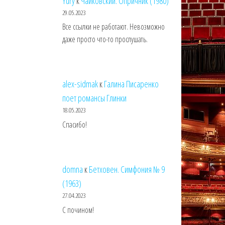
Yury
к
Чайковский. Опричник (1980)
29.05.2023
Все ссылки не работают. Невозможно
даже просто что-то прослушать.
alex-sidmak
к
Галина Писаренко
поет романсы Глинки
18.05.2023
Спасибо!
domna
к
Бетховен. Симфония № 9
(1963)
27.04.2023
С почином!