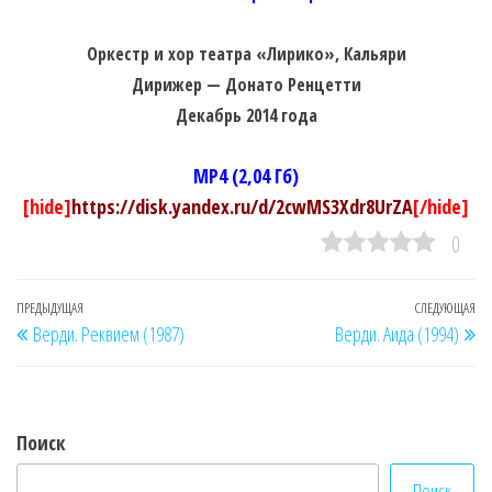
Оркестр и хор театра «Лирико», Кальяри
Дирижер — Донато Ренцетти
Декабрь 2014 года
MP4 (2,04 Гб)
[hide]
https://disk.yandex.ru/d/2cwMS3Xdr8UrZA
[/hide]
0
Навигация
Предыдущая
ПРЕДЫДУЩАЯ
СЛЕДУЮЩАЯ
Сл
Верди. Реквием (1987)
Верди. Аида (1994)
по
запись
за
записям
Поиск
Поиск