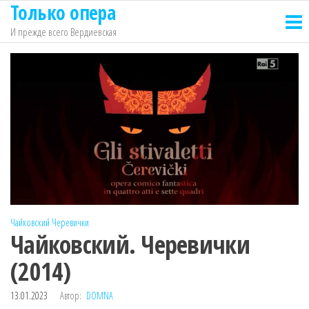
Только опера
Перейти
к
И прежде всего Вердиевская
содержимому
Чайковский
Черевички
Чайковский. Черевички
(2014)
13.01.2023
Автор:
DOMNA