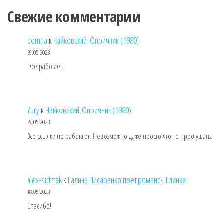
Свежие комментарии
domna
к
Чайковский. Опричник (1980)
29.05.2023
Фсе работает.
Yury
к
Чайковский. Опричник (1980)
29.05.2023
Все ссылки не работают. Невозможно даже просто что-то прослушать.
alex-sidmak
к
Галина Писаренко поет романсы Глинки
18.05.2023
Спасибо!