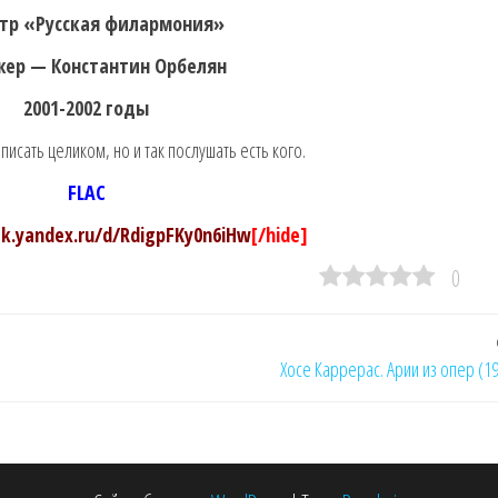
тр «Русская филармония»
ер — Константин Орбелян
2001-2002 годы
исать целиком, но и так послушать есть кого.
FLAC
isk.yandex.ru/d/RdigpFKy0n6iHw
[/hide]
0
Хосе Каррерас. Арии из опер (1