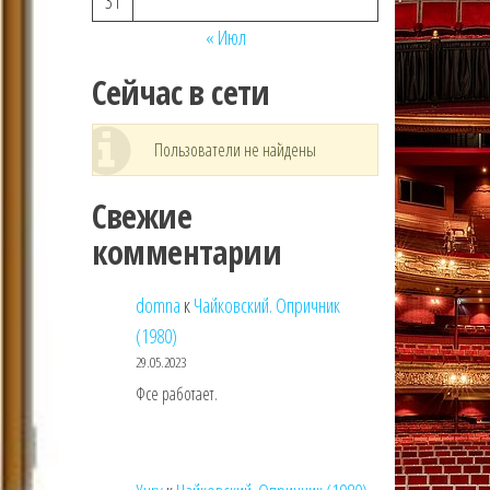
31
« Июл
Сейчас в сети
Пользователи не найдены
Свежие
комментарии
domna
к
Чайковский. Опричник
(1980)
29.05.2023
Фсе работает.