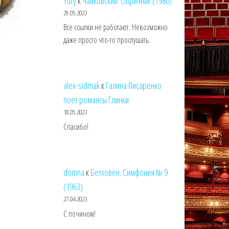
Yury
к
Чайковский. Опричник (1980)
29.05.2023
Все ссылки не работают. Невозможно
даже просто что-то прослушать.
alex-sidmak
к
Галина Писаренко
поет романсы Глинки
18.05.2023
Спасибо!
domna
к
Бетховен. Симфония № 9
(1963)
27.04.2023
С почином!