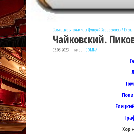
Выдающиеся вокалисты
Дмитрий Хворостовский
Елена
Чайковский. Пиков
03.08.2023
Автор:
DOMNA
Г
Л
Том
Поли
Елецки
Гра
Хор 