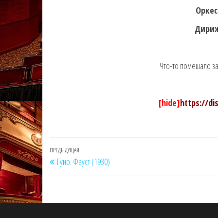
Оркес
Дириж
Что-то помешало зап
[hide]
https://d
Навигация
Предыдущая
ПРЕДЫДУЩАЯ
Гуно. Фауст (1930)
по
запись
записям