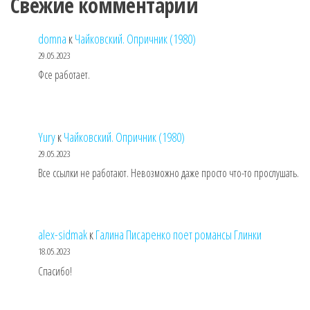
Свежие комментарии
domna
к
Чайковский. Опричник (1980)
29.05.2023
Фсе работает.
Yury
к
Чайковский. Опричник (1980)
29.05.2023
Все ссылки не работают. Невозможно даже просто что-то прослушать.
alex-sidmak
к
Галина Писаренко поет романсы Глинки
18.05.2023
Спасибо!