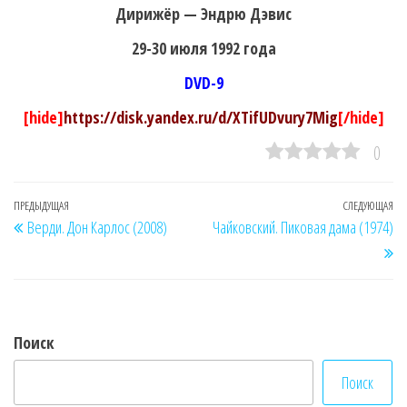
Дирижёр — Эндрю Дэвис
29-30 июля 1992 года
DVD-9
[hide]
https://disk.yandex.ru/d/XTifUDvury7Mig
[/hide]
0
Навигация
Предыдущая
ПРЕДЫДУЩАЯ
СЛЕДУЮЩАЯ
Сл
Верди. Дон Карлос (2008)
Чайковский. Пиковая дама (1974)
по
запись
за
записям
Поиск
Поиск