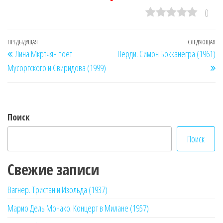
0
Навигация
Предыдущая
ПРЕДЫДУЩАЯ
СЛЕДУЮЩАЯ
Сл
Лина Мкртчян поет
Верди. Симон Бокканегра (1961)
по
запись
за
Мусоргского и Свиридова (1999)
записям
Поиск
Поиск
Свежие записи
Вагнер. Тристан и Изольда (1937)
Марио Дель Монако. Концерт в Милане (1957)