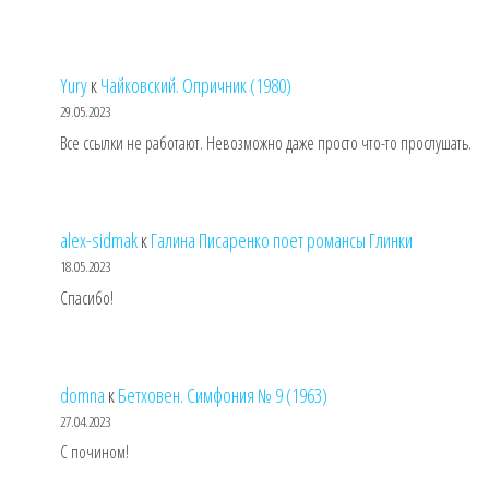
Yury
к
Чайковский. Опричник (1980)
29.05.2023
Все ссылки не работают. Невозможно даже просто что-то прослушать.
alex-sidmak
к
Галина Писаренко поет романсы Глинки
18.05.2023
Спасибо!
domna
к
Бетховен. Симфония № 9 (1963)
27.04.2023
С почином!