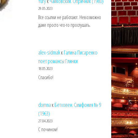
Yury
к
Чайковский. Опричник (1980)
29.05.2023
Все ссылки не работают. Невозможно
даже просто что-то прослушать.
alex-sidmak
к
Галина Писаренко
поет романсы Глинки
18.05.2023
Спасибо!
domna
к
Бетховен. Симфония № 9
(1963)
27.04.2023
С почином!