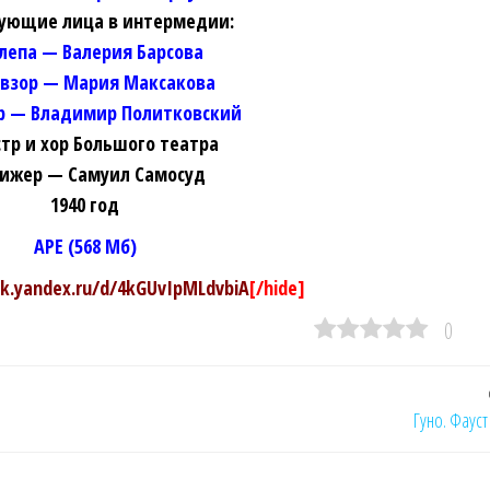
ующие лица в интермедии:
лепа — Валерия Барсова
взор — Мария Максакова
р — Владимир Политковский
тр и хор Большого театра
ижер — Самуил Самосуд
1940 год
APE (568 Мб)
sk.yandex.ru/d/4kGUvIpMLdvbiA
[/hide]
0
Гуно. Фауст