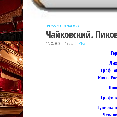
Чайковский
Пиковая дама
Чайковский. Пиков
14.08.2023
Автор:
DOMNA
Ге
Лиз
Граф То
Князь Ел
Пол
Графиня
Гувернан
Чекали