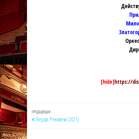
Действ
При
Мило
Златого
Оркес
Дир
[hide]
https://di
Навигация
Предыдущая
ПРЕДЫДУЩАЯ
Верди. Реквием (2021)
по
запись
записям