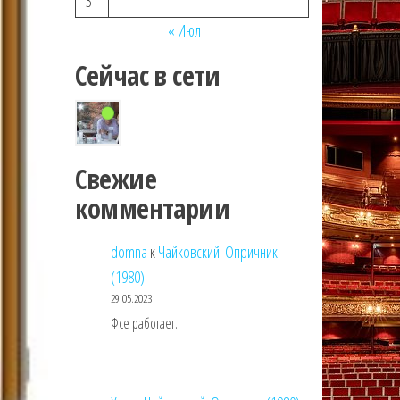
31
« Июл
Сейчас в сети
Свежие
комментарии
domna
к
Чайковский. Опричник
(1980)
29.05.2023
Фсе работает.