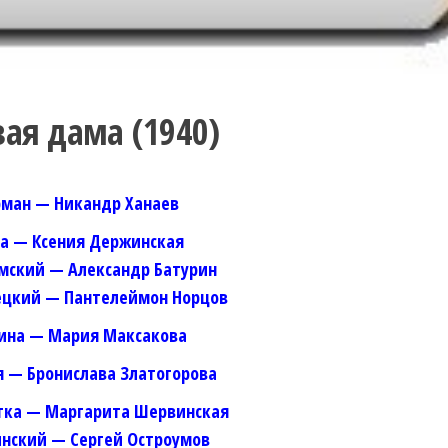
ая дама (1940)
рман — Никандр Ханаев
а — Ксения Держинская
мский — Александр Батурин
ецкий — Пантелеймон Норцов
ина — Мария Максакова
 — Бронислава Златогорова
тка — Маргарита Шервинская
нский — Сергей Остроумов