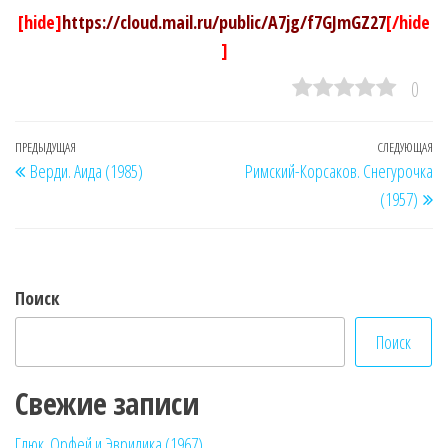
[hide]
https://cloud.mail.ru/public/A7jg/f7GJmGZ27
[/hide
]
0
Навигация
Предыдущая
ПРЕДЫДУЩАЯ
СЛЕДУЮЩАЯ
Сл
Верди. Аида (1985)
Римский-Корсаков. Снегурочка
по
запись
за
(1957)
записям
Поиск
Поиск
Свежие записи
Глюк. Орфей и Эвридика (1967)