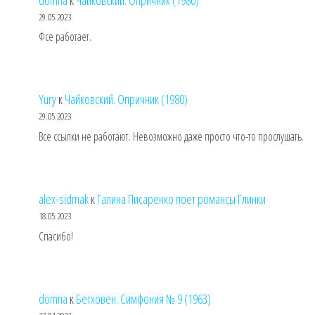
29.05.2023
Фсе работает.
Yury
к
Чайковский. Опричник (1980)
29.05.2023
Все ссылки не работают. Невозможно даже просто что-то прослушать.
alex-sidmak
к
Галина Писаренко поет романсы Глинки
18.05.2023
Спасибо!
domna
к
Бетховен. Симфония № 9 (1963)