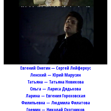
Евгений Онегин — Сергей Лейферкус
Ленский
—
Юрий Марусин
Татьяна
—
Татьяна Новикова
Ольга
—
Лариса Дядькова
Ларина
—
Евгения Гороховская
Филипьевна
—
Людмила Филатова
Гремин
—
Николай Охотников