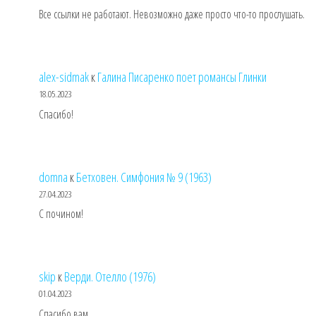
Все ссылки не работают. Невозможно даже просто что-то прослушать.
alex-sidmak
к
Галина Писаренко поет романсы Глинки
18.05.2023
Спасибо!
domna
к
Бетховен. Симфония № 9 (1963)
27.04.2023
С почином!
skip
к
Верди. Отелло (1976)
01.04.2023
Спасибо вам.