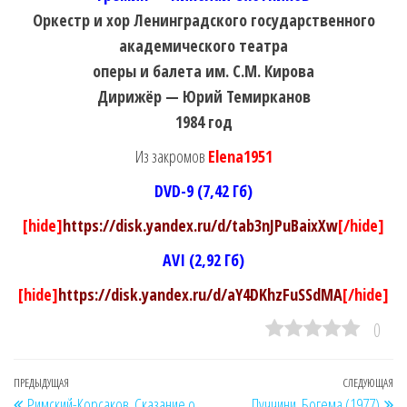
Оркестр и хор Ленинградского государственного
академического театра
оперы и балета им. С.М. Кирова
Дирижёр — Юрий Темирканов
1984 год
Из закромов
Elena1951
DVD-9 (7,42 Гб)
[hide]
https://disk.yandex.ru/d/tab3nJPuBaixXw
[/hide]
AVI (2,92 Гб)
[hide]
https://disk.yandex.ru/d/aY4DKhzFuSSdMA
[/hide]
0
Навигация
Предыдущая
ПРЕДЫДУЩАЯ
СЛЕДУЮЩАЯ
Сл
Римский-Корсаков. Сказание о
Пуччини. Богема (1977)