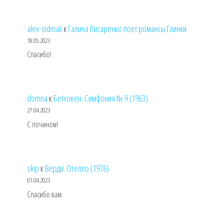
alex-sidmak
к
Галина Писаренко поет романсы Глинки
18.05.2023
Спасибо!
domna
к
Бетховен. Симфония № 9 (1963)
27.04.2023
С почином!
skip
к
Верди. Отелло (1976)
01.04.2023
Спасибо вам.