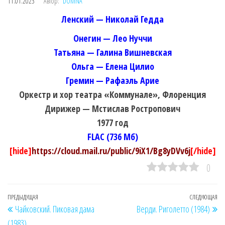
11.01.2023
Автор:
DOMNA
Ленский — Николай Гедда
Онегин — Лео Нуччи
Татьяна — Галина Вишневская
Ольга — Елена Цилио
Гремин — Рафаэль Арие
Оркестр и хор театра «Коммунале», Флоренция
Дирижер — Мстислав Ростропович
1977 год
FLAC (736 Мб)
[hide]
https://cloud.mail.ru/public/9iX1/Bg8yDVv6j
[/hide]
0
Навигация
Предыдущая
ПРЕДЫДУЩАЯ
СЛЕДУЮЩАЯ
Сл
Чайковский. Пиковая дама
Верди. Риголетто (1984)
по
запись
за
(1983)