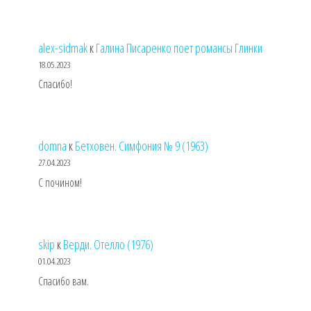
alex-sidmak
к
Галина Писаренко поет романсы Глинки
18.05.2023
Спасибо!
domna
к
Бетховен. Симфония № 9 (1963)
27.04.2023
С почином!
skip
к
Верди. Отелло (1976)
01.04.2023
Спасибо вам.