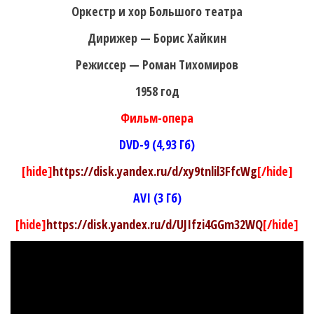
Оркестр и хор Большого театра
Дирижер — Борис Хайкин
Режиссер — Роман Тихомиров
1958 год
Фильм-опера
DVD-9 (4,93 Гб)
[hide]
https://disk.yandex.ru/d/xy9tnlil3FfcWg
[/hide]
AVI (3 Гб)
[hide]
https://disk.yandex.ru/d/UJIfzi4GGm32WQ
[/hide]