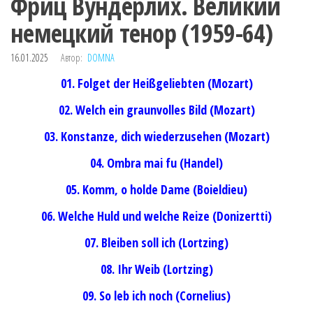
Фриц Вундерлих. Великий
немецкий тенор (1959-64)
16.01.2025
Автор:
DOMNA
01. Folget der Heißgeliebten (Mozart)
02. Welch ein graunvolles Bild (Mozart)
03. Konstanze, dich wiederzusehen (Mozart)
04. Ombra mai fu (Handel)
05. Komm, o holde Dame (Boieldieu)
06. Welche Huld und welche Reize (Donizertti)
07. Bleiben soll ich (Lortzing)
08. Ihr Weib (Lortzing)
09. So leb ich noch (Cornelius)