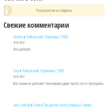
Пользователи не найдены
Свежие комментарии
domna
к
Чайковский. Опричник (1980)
29.05.2023
Фсе работает.
Yury
к
Чайковский. Опричник (1980)
29.05.2023
Все ссылки не работают. Невозможно даже просто что-то прослушать.
alex-sidmak
к
Галина Писаренко поет романсы Глинки