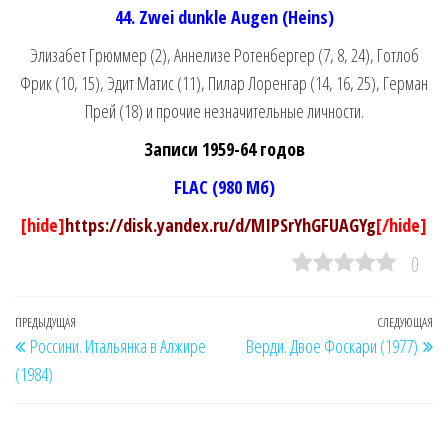
44. Zwei dunkle Augen (Heins)
Элизабет Грюммер (2), Аннелизе Ротенбергер (7, 8, 24), Готлоб
Фрик (10, 15), Эдит Матис (11), Пилар Лоренгар (14, 16, 25), Герман
Прей (18) и прочие незначительные личности.
Записи 1959-64 годов
FLAC (980 Мб)
[hide]
https://disk.yandex.ru/d/MIPSrYhGFUAGYg
[/hide]
0
Навигация
Предыдущая
ПРЕДЫДУЩАЯ
СЛЕДУЮЩАЯ
Сл
Россини. Итальянка в Алжире
Верди. Двое Фоскари (1977)
по
запись
за
(1984)
записям