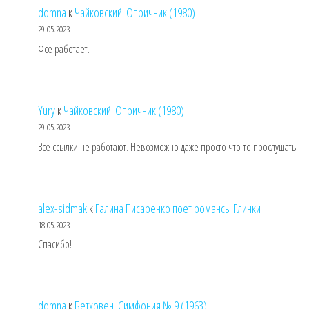
domna
к
Чайковский. Опричник (1980)
29.05.2023
Фсе работает.
Yury
к
Чайковский. Опричник (1980)
29.05.2023
Все ссылки не работают. Невозможно даже просто что-то прослушать.
alex-sidmak
к
Галина Писаренко поет романсы Глинки
18.05.2023
Спасибо!
domna
к
Бетховен. Симфония № 9 (1963)