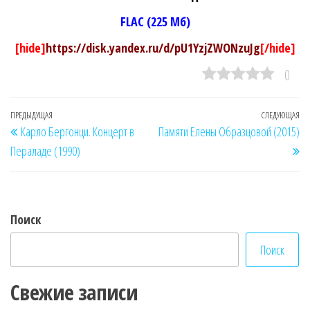
FLAC (225 Мб)
[hide]
https://disk.yandex.ru/d/pU1YzjZWONzuJg
[/hide]
0
Навигация
Предыдущая
ПРЕДЫДУЩАЯ
СЛЕДУЮЩАЯ
Сл
Карло Бергонци. Концерт в
Памяти Елены Образцовой (2015)
по
запись
за
Пераладе (1990)
записям
Поиск
Поиск
Свежие записи