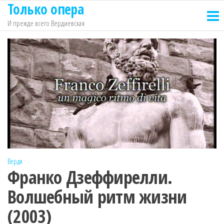
Только опера
Перейти
к
И прежде всего Вердиевская
содержимому
Верди
Франко Дзеффирелли.
Волшебный ритм жизни
(2003)