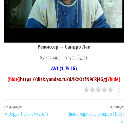
Режиссер — Сандро Лаи
Жуткая каша, но пусть будет.
AVI (1,75 Гб)
[hide]
https://disk.yandex.ru/d/iKzOtfN9CRj4Gg
[/hide]
0
Навигация
Предыдущая
ПРЕДЫДУЩАЯ
СЛЕДУЮЩАЯ
Сл
Верди. Реквием (2021)
Чилеа. Адриана Лекуврер (1976)
по
запись
за
записям