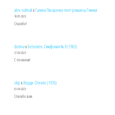
alex-sidmak
к
Галина Писаренко поет романсы Глинки
18.05.2023
Спасибо!
domna
к
Бетховен. Симфония № 9 (1963)
27.04.2023
С почином!
skip
к
Верди. Отелло (1976)
01.04.2023
Спасибо вам.