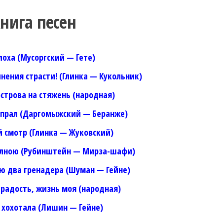
нига песен
Блоха (Мусоргский — Гете)
лнения страсти! (Глинка — Кукольник)
 острова на стяжень (народная)
апрал (Даргомыжский — Беранже)
й смотр (Глинка — Жуковский)
волною (Рубинштейн — Мирза-шафи)
ию два гренадера (Шуман — Гейне)
 радость, жизнь моя (народная)
а хохотала (Лишин — Гейне)