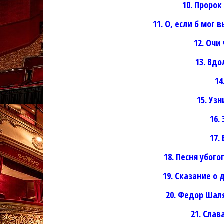
10. Проро
11. О, если б мог
12. Очи
13. Вд
14
15. Уз
16.
17.
18. Песня убог
19. Сказание о
20. Федор Шал
21. Слав