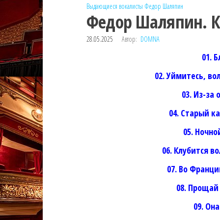
Выдающиеся вокалисты
Федор Шаляпин
Федор Шаляпин. К
28.05.2025
Автор:
DOMNA
01. 
02. Уймитесь, во
03. Из-за
04. Старый к
05. Ночно
06. Клубится 
07. Во Франц
08. Прощай
09. Он