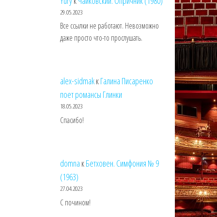
Yury
к
Чайковский. Опричник (1980)
29.05.2023
Все ссылки не работают. Невозможно
даже просто что-то прослушать.
alex-sidmak
к
Галина Писаренко
поет романсы Глинки
18.05.2023
Спасибо!
domna
к
Бетховен. Симфония № 9
(1963)
27.04.2023
С почином!