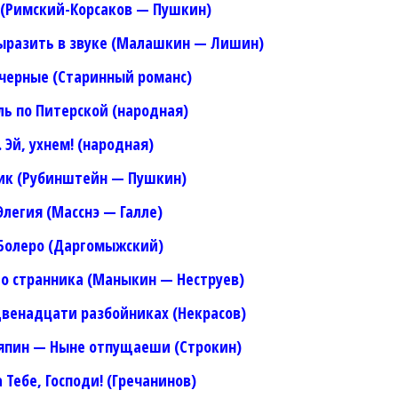
к (Римский-Корсаков — Пушкин)
 выразить в звуке (Малашкин — Лишин)
 черные (Старинный романс)
оль по Питерской (народная)
. Эй, ухнем! (народная)
ник (Рубинштейн — Пушкин)
 Элегия (Масснэ — Галле)
 Болеро (Даргомыжский)
ого странника (Маныкин — Неструев)
 двенадцати разбойниках (Некрасов)
япин — Ныне отпущаеши (Строкин)
а Тебе, Господи! (Гречанинов)