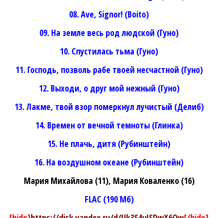
08. Ave, Signor! (Boito)
09. На земле весь род людской (Гуно)
10. Спустилась тьма (Гуно)
11. Господь, позволь рабе твоей несчастной (Гуно)
12. Выходи, о друг мой нежный (Гуно)
13. Лакме, твой взор померкнул лучистый (Делиб)
14. Времен от вечной темноты (Глинка)
15. Не плачь, дитя (Рубинштейн)
16. На воздушном океане (Рубинштейн)
Мария Михайлова (11), Мария Коваленко (16)
FLAC (190 Мб)
[hide]
https://disk.yandex.ru/d/Uk3S4uJSDwX6Qw
[/hide]