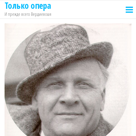
Только опера
Перейти
к
И прежде всего Вердиевская
содержимому