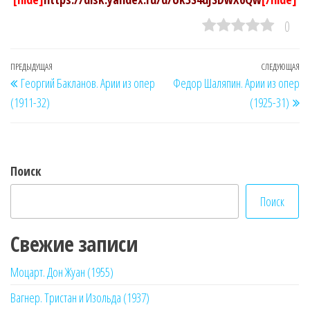
0
Навигация
Предыдущая
ПРЕДЫДУЩАЯ
СЛЕДУЮЩАЯ
Сл
Георгий Бакланов. Арии из опер
Федор Шаляпин. Арии из опер
по
запись
за
(1911-32)
(1925-31)
записям
Поиск
Поиск
Свежие записи
Моцарт. Дон Жуан (1955)
Вагнер. Тристан и Изольда (1937)