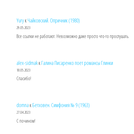
Yury
к
Чайковский. Опричник (1980)
29.05.2023
Все ссылки не работают. Невозможно даже просто что-то прослушать.
alex-sidmak
к
Галина Писаренко поет романсы Глинки
18.05.2023
Спасибо!
domna
к
Бетховен. Симфония № 9 (1963)
27.04.2023
С почином!