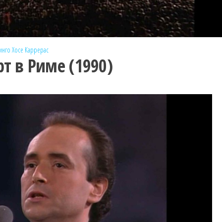
инго
Хосе Каррерас
рт в Риме (1990)