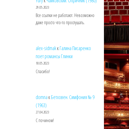
Yury
к
Чайковский. Опричник (1980)
29.05.2023
Все ссылки не работают. Невозможно
даже просто что-то прослушать.
alex-sidmak
к
Галина Писаренко
поет романсы Глинки
18.05.2023
Спасибо!
domna
к
Бетховен. Симфония № 9
(1963)
27.04.2023
С почином!