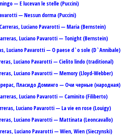
mingo — E lucevan le stelle (Puccini)
Pavarotti — Nessun dorma (Puccini)
 Carreras, Luciano Pavarotti — Maria (Bernstein)
Carreras, Luciano Pavarotti — Tonight (Bernstein)
as, Luciano Pavarotti — O paese d`o sole (D`Annibale)
eras, Luciano Pavarotti — Cielito lindo (traditional)
rreras, Luciano Pavarotti — Memory (Lloyd-Webber)
аррерас, Пласидо Доминго — Очи черные (народная)
arreras, Luciano Pavarotti — Caminito (Filiberto)
rreras, Luciano Pavarotti — La vie en rose (Louigy)
rreras, Luciano Pavarotti — Mattinata (Leoncavallo)
rreras, Luciano Pavarotti — Wien, Wien (Sieczynski)