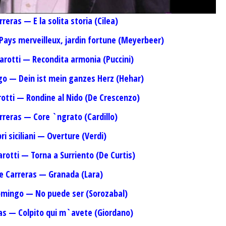
rreras — E la solita storia (Cilea)
Pays merveilleux, jardin fortune (Meyerbeer)
varotti — Recondita armonia (Puccini)
go — Dein ist mein ganzes Herz (Hehar)
rotti — Rondine al Nido (De Crescenzo)
arreras — Core `ngrato (Cardillo)
ri siciliani — Overture (Verdi)
arotti — Torna a Surriento (De Curtis)
se Carreras — Granada (Lara)
Domingo — No puede ser (Sorozabal)
ras — Colpito qui m`avete (Giordano)