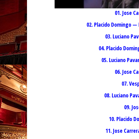
01. Jose Ca
02. Placido Domingo — 
03. Luciano Pa
04. Placido Domin
05. Luciano Pava
06. Jose C
07. Vesp
08. Luciano Pav
09. Jo
10. Placido 
11. Jose Carre