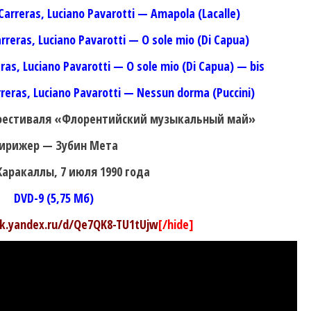
 Carreras, Luciano Pavarotti — Amapola (Lacalle)
arreras, Luciano Pavarotti — O sole mio (Di Capua)
eras, Luciano Pavarotti — O sole mio (Di Capua) — bis
rreras, Luciano Pavarotti — Nessun dorma (Puccini)
 фестиваля «Флорентийский музыкальный май»
ирижер — Зубин Мета
аракаллы, 7 июля 1990 года
DVD-9 (5,75 Мб)
sk.yandex.ru/d/Qe7QK8-TU1tUjw
[/hide]