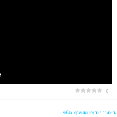
0
Хибла Герзмава. Русские романсы 