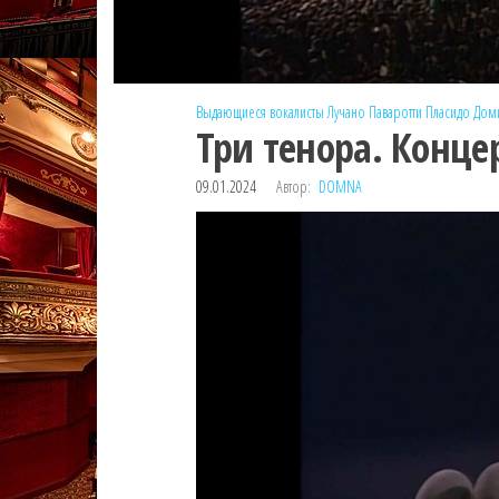
Выдающиеся вокалисты
Лучано Паваротти
Пласидо Дом
Три тенора. Конце
09.01.2024
Автор:
DOMNA