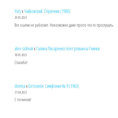
Yury
к
Чайковский. Опричник (1980)
29.05.2023
Все ссылки не работают. Невозможно даже просто что-то прослушать.
alex-sidmak
к
Галина Писаренко поет романсы Глинки
18.05.2023
Спасибо!
domna
к
Бетховен. Симфония № 9 (1963)
27.04.2023
С почином!