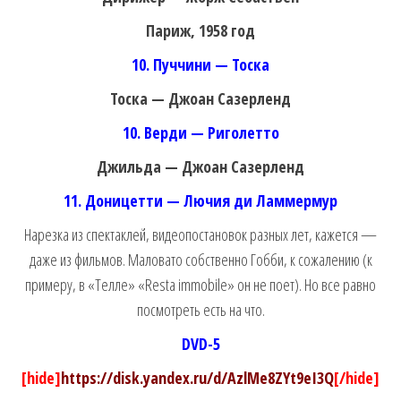
Париж, 1958 год
10. Пуччини — Тоска
Тоска — Джоан Сазерленд
10. Верди — Риголетто
Джильда — Джоан Сазерленд
11. Доницетти — Лючия ди Ламмермур
Нарезка из спектаклей, видеопостановок разных лет, кажется —
даже из фильмов. Маловато собственно Гобби, к сожалению (к
примеру, в «Телле» «Resta immobile» он не поет). Но все равно
посмотреть есть на что.
DVD-5
[hide]
https://disk.yandex.ru/d/AzlMe8ZYt9eI3Q
[/hide]