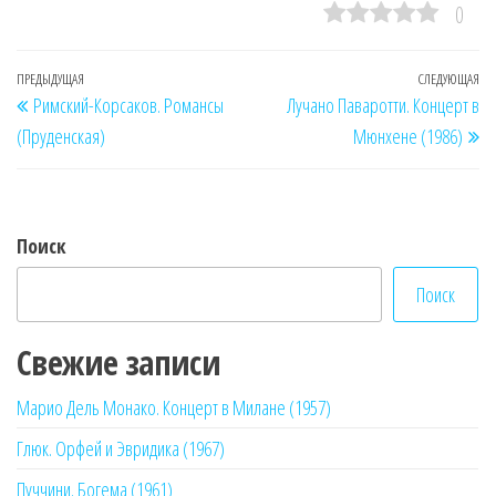
0
Навигация
Предыдущая
ПРЕДЫДУЩАЯ
СЛЕДУЮЩАЯ
Сл
Римский-Корсаков. Романсы
Лучано Паваротти. Концерт в
по
запись
за
(Пруденская)
Мюнхене (1986)
записям
Поиск
Поиск
Свежие записи
Марио Дель Монако. Концерт в Милане (1957)
Глюк. Орфей и Эвридика (1967)
Пуччини. Богема (1961)