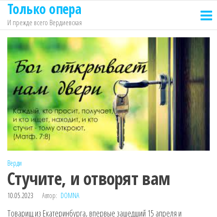
Только опера
Перейти
к
И прежде всего Вердиевская
содержимому
Верди
Стучите, и отворят вам
10.05.2023
Автор:
DOMNA
Товарищ из Екатеринбурга, впервые зашедший 15 апреля и