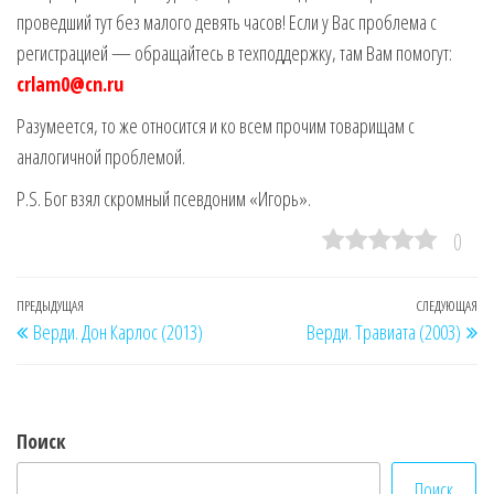
проведший тут без малого девять часов! Если у Вас проблема с
регистрацией — обращайтесь в техподдержку, там Вам помогут:
crlam0@cn.ru
Разумеется, то же относится и ко всем прочим товарищам с
аналогичной проблемой.
P.S. Бог взял скромный псевдоним «Игорь».
0
Навигация
Предыдущая
ПРЕДЫДУЩАЯ
СЛЕДУЮЩАЯ
Сл
Верди. Дон Карлос (2013)
Верди. Травиата (2003)
по
запись
за
записям
Поиск
Поиск