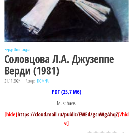
Верди
Литература
Соловцова Л.А. Джузеппе
Верди (1981)
21.11.2024
Автор:
DOMNA
PDF (25,7 Мб)
Must have.
[hide]
https://cloud.mail.ru/public/EWEd/gcnWgAhqZ
[/hid
e]