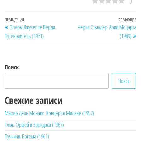
0
Навигация
Предыдущая
ПРЕДЫДУЩАЯ
СЛЕДУЮЩАЯ
Сл
Оперы Джузеппе Верди.
Черил Стьюдер. Арии Моцарта
по
запись
за
Путеводитель (1971)
(1989)
записям
Поиск
Поиск
Свежие записи
Марио Дель Монако. Концерт в Милане (1957)
Глюк. Орфей и Эвридика (1967)
Пуччини. Богема (1961)