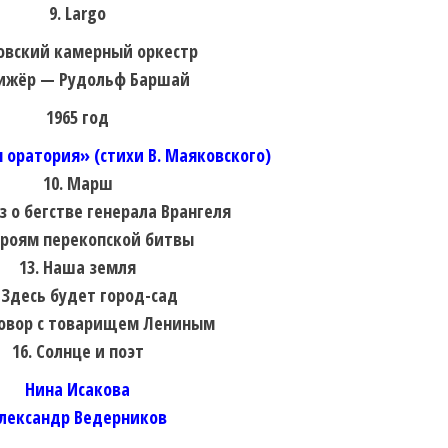
9. Largo
овский камерный оркестр
ижёр — Рудольф Баршай
1965 год
 оратория» (стихи В. Маяковского)
10. Марш
аз о бегстве генерала Врангеля
Героям перекопской битвы
13. Наша земля
. Здесь будет город-сад
зговор с товарищем Лениным
16. Солнце и поэт
Нина Исакова
лександр Ведерников