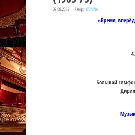
09.08.2023
Автор:
DOMNA
«Время, вперёд
4
Большой симфон
Дириж
Музык