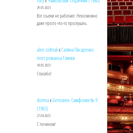
Yury
к
Чайковский. Опричник (1980)
29.05.2023
Все ссылки не работают. Невозможно
даже просто что-то прослушать.
alex-sidmak
к
Галина Писаренко
поет романсы Глинки
18.05.2023
Спасибо!
domna
к
Бетховен. Симфония № 9
(1963)
27.04.2023
С почином!