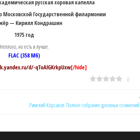
кадемическая русская хоровая капелла
р Московской Государственной филармонии
жёр — Кирилл Кондрашин
1975 год
Неплохо, но есть и лучше.
FLAC (358 Мб)
sk.yandex.ru/d/-qToAlGKrkpUxw
[/hide]
0
Римский-Корсаков. Полное собрание духовных сочинений 