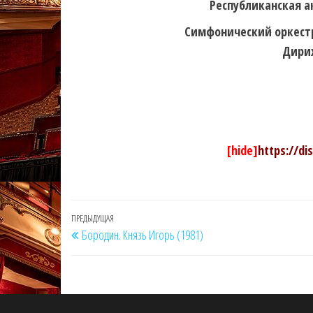
Республиканская а
Симфонический оркест
Дири
[hide]
https://di
Навигация
Предыдущая
ПРЕДЫДУЩАЯ
Бородин. Князь Игорь (1981)
по
запись
записям