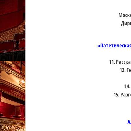
Моск
Дир
«Патетическая
11. Расск
12. 
14
15. Ра
А