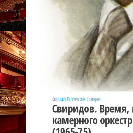
Свиридов
Патетическая оратория
Свиридов. Время,
камерного оркестр
(1965-75)