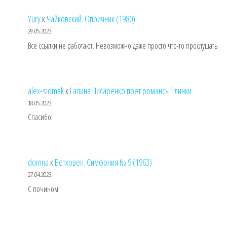
Yury
к
Чайковский. Опричник (1980)
29.05.2023
Все ссылки не работают. Невозможно даже просто что-то прослушать.
alex-sidmak
к
Галина Писаренко поет романсы Глинки
18.05.2023
Спасибо!
domna
к
Бетховен. Симфония № 9 (1963)
27.04.2023
С почином!