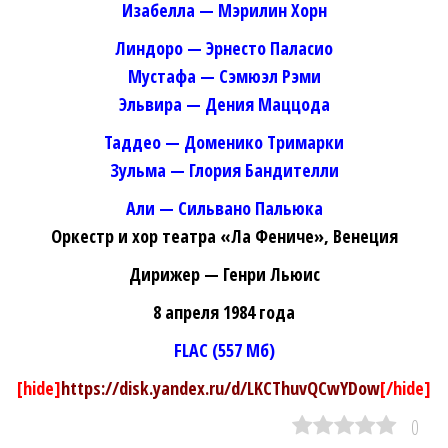
Изабелла — Мэрилин Хорн
Линдоро — Эрнесто Паласио
Мустафа — Сэмюэл Рэми
Эльвира — Дения Маццода
Таддео — Доменико Тримарки
Зульма — Глория Бандителли
Али — Сильвано Пальюка
Оркестр и хор театра «Ла Фениче», Венеция
Дирижер — Генри Льюис
8 апреля 1984 года
FLAC (557 Мб)
[hide]
https://disk.yandex.ru/d/LKCThuvQCwYDow
[/hide]
0