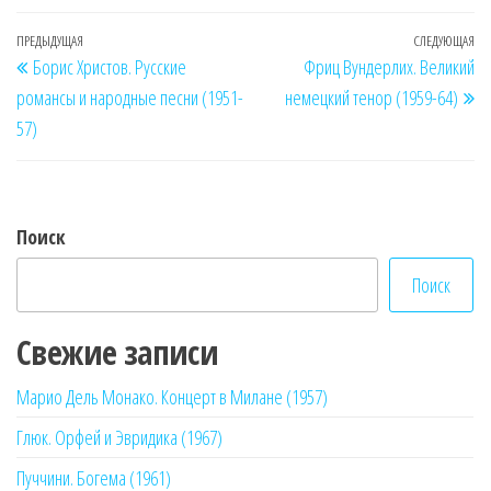
Навигация
Предыдущая
ПРЕДЫДУЩАЯ
СЛЕДУЮЩАЯ
Сл
Борис Христов. Русские
Фриц Вундерлих. Великий
по
запись
за
романсы и народные песни (1951-
немецкий тенор (1959-64)
записям
57)
Поиск
Поиск
Свежие записи
Марио Дель Монако. Концерт в Милане (1957)
Глюк. Орфей и Эвридика (1967)
Пуччини. Богема (1961)