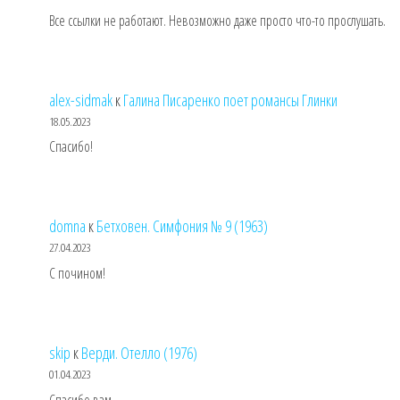
Все ссылки не работают. Невозможно даже просто что-то прослушать.
alex-sidmak
к
Галина Писаренко поет романсы Глинки
18.05.2023
Спасибо!
domna
к
Бетховен. Симфония № 9 (1963)
27.04.2023
С почином!
skip
к
Верди. Отелло (1976)
01.04.2023
Спасибо вам.