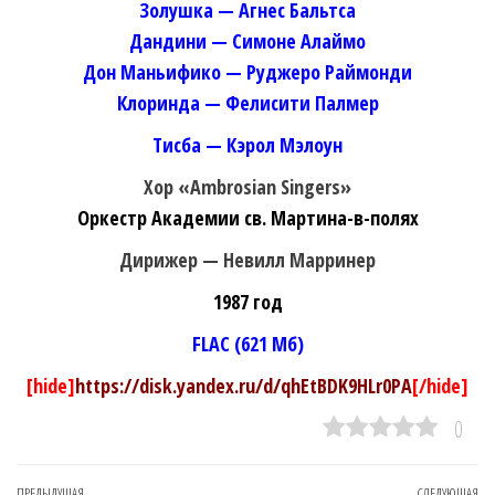
Золушка — Агнес Бальтса
Дандини — Симоне Алаймо
Дон Маньифико — Руджеро Раймонди
Клоринда — Фелисити Палмер
Тисба — Кэрол Мэлоун
Хор «Ambrosian Singers»
Оркестр Академии св. Мартина-в-полях
Дирижер — Невилл Марринер
1987 год
FLAC (621 Мб)
[hide]
https://disk.yandex.ru/d/qhEtBDK9HLr0PA
[/hide]
0
ПРЕДЫДУЩАЯ
СЛЕДУЮЩАЯ