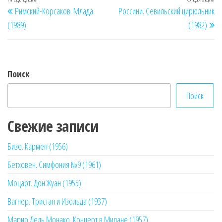
Навигация
Предыдущая
Сл
Римский-Корсаков. Млада
Россини. Севильский цирюльник
по
запись
за
(1989)
(1982)
записям
Поиск
Поиск
Свежие записи
Бизе. Кармен (1956)
Бетховен. Симфония №9 (1961)
Моцарт. Дон Жуан (1955)
Вагнер. Тристан и Изольда (1937)
Марио Дель Монако. Концерт в Милане (1957)