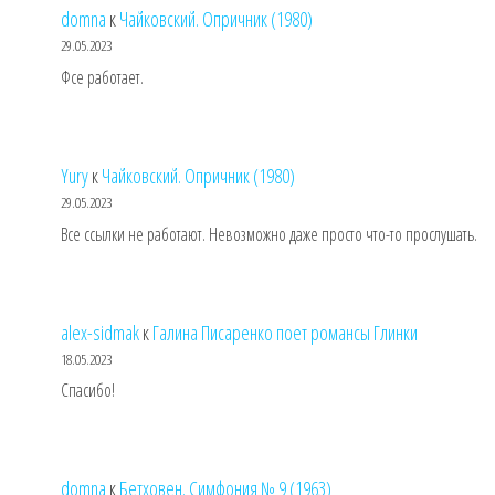
domna
к
Чайковский. Опричник (1980)
29.05.2023
Фсе работает.
Yury
к
Чайковский. Опричник (1980)
29.05.2023
Все ссылки не работают. Невозможно даже просто что-то прослушать.
alex-sidmak
к
Галина Писаренко поет романсы Глинки
18.05.2023
Спасибо!
domna
к
Бетховен. Симфония № 9 (1963)