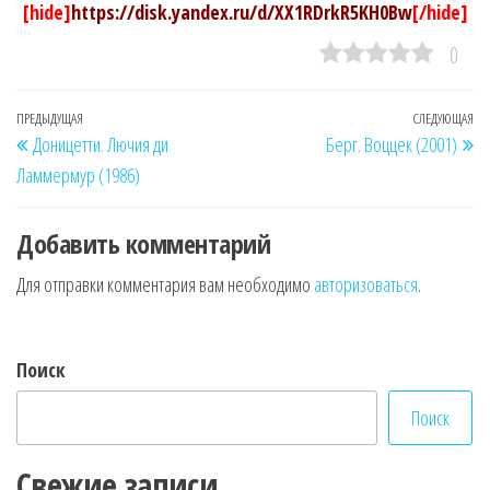
[hide]
https://disk.yandex.ru/d/XX1RDrkR5KH0Bw
[/hide]
0
Навигация
Предыдущая
ПРЕДЫДУЩАЯ
СЛЕДУЮЩАЯ
Сл
Доницетти. Лючия ди
Берг. Воццек (2001)
по
запись
за
Ламмермур (1986)
записям
Добавить комментарий
Для отправки комментария вам необходимо
авторизоваться
.
Поиск
Поиск
Свежие записи