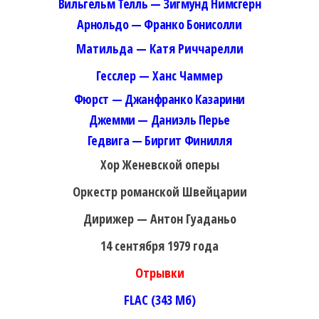
Вильгельм Телль — Зигмунд Нимсгерн
Арнольдо — Франко Бонисолли
Матильда — Катя Риччарелли
Гесслер — Ханс Чаммер
Фюрст — Джанфранко Казарини
Джемми — Даниэль Перье
Гедвига — Биргит Финилля
Хор Женевской оперы
Оркестр романской Швейцарии
Дирижер — Антон Гуаданьо
14 сентября 1979 года
Отрывки
FLAC (343 Мб)