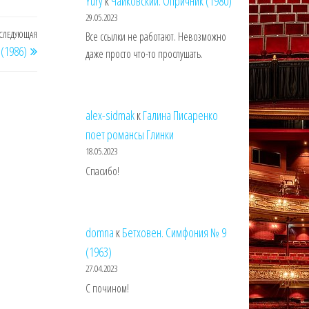
Yury
к
Чайковский. Опричник (1980)
29.05.2023
СЛЕДУЮЩАЯ
Следующая
Все ссылки не работают. Невозможно
 (1986)
даже просто что-то прослушать.
запись
alex-sidmak
к
Галина Писаренко
поет романсы Глинки
18.05.2023
Спасибо!
domna
к
Бетховен. Симфония № 9
(1963)
27.04.2023
С почином!