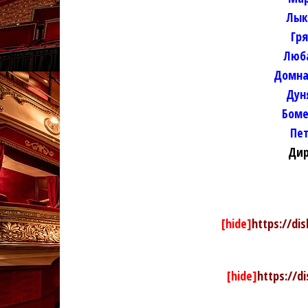
Лык
Гр
Люб
Домна
Дун
Боме
Пе
Дир
[hide]
https://di
[hide]
https://d