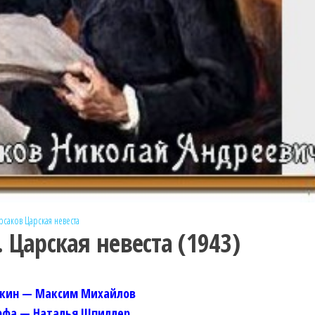
рсаков
Царская невеста
 Царская невеста (1943)
кин — Максим Михайлов
фа — Наталья Шпиллер