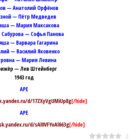
ов — Анатолий Орфёнов
язной — Пётр Медведев
аша — Мария Максакова
 Сабурова — Софья Панова
яша — Варвара Гагарина
лий — Василий Яковенко
тровна — Мария Левина
ижёр — Лев Штейнберг
1943 год
APE
sk.yandex.ru/d/17ZXyVgUMiUp8g
[/hide]
APE
isk.yandex.ru/d/sAl0VFYoAl663g
[/hide]
0