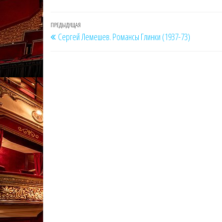
Навигация
Предыдущая
ПРЕДЫДУЩАЯ
Сергей Лемешев. Романсы Глинки (1937-73)
по
запись
записям