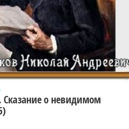
е
. Сказание о невидимом
5)