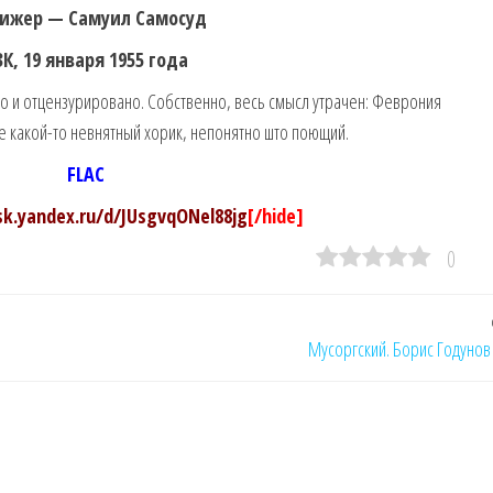
ижер — Самуил Самосуд
ЗК, 19 января 1955 года
о и отцензурировано. Собственно, весь смысл утрачен: Феврония
 какой-то невнятный хорик, непонятно што поющий.
FLAC
isk.yandex.ru/d/JUsgvqONel88jg
[/hide]
0
Мусоргский. Борис Годунов 