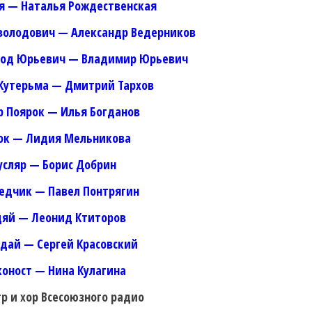
я — Наталья Рождественская
володович — Александр Ведерников
лод Юрьевич — Владимир Юрьевич
Кутерьма — Дмитрий Тархов
 Поярок — Илья Богданов
ок — Лидия Мельникова
усляр — Борис Добрин
едчик — Павел Понтрягин
дяй — Леонид Ктиторов
ндай — Сергей Красовский
коност — Нина Кулагина
р и хор Всесоюзного радио