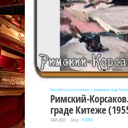
Римский-Корсаков
Сказание о невидимом граде Китеж
Римский-Корсаков
граде Китеже (195
14.05.2023
Автор:
DOMNA