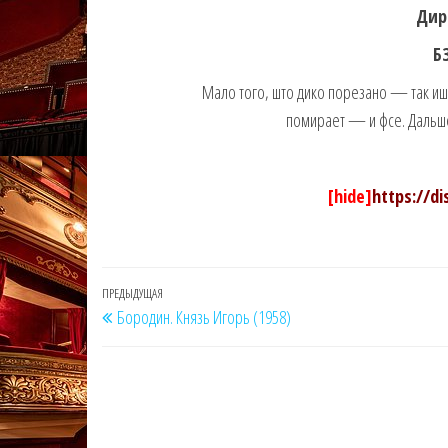
Дир
Б
Мало того, што дико порезано — так иш
помирает — и фсе. Дальше
[hide]
https://d
Навигация
Предыдущая
ПРЕДЫДУЩАЯ
Бородин. Князь Игорь (1958)
по
запись
записям