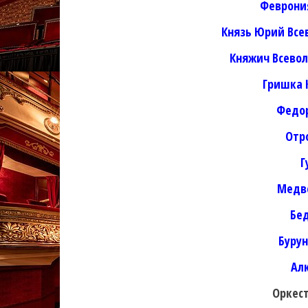
Феврони
Князь Юрий Все
Княжич Всево
Гришка 
Федор
Отр
Г
Медв
Бе
Буру
Ал
Оркест