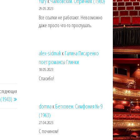
Yury
к
Чайковский. Опричник (1980)
29.05.2023
Все ссылки не работают. Невозможно
даже просто что-то прослушать.
alex-sidmak
к
Галина Писаренко
поет романсы Глинки
18.05.2023
Спасибо!
СЛЕДУЮЩАЯ
Следующая
(1943)
запись
domna
к
Бетховен. Симфония № 9
(1963)
27.04.2023
С почином!