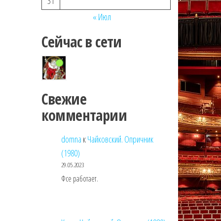
31
« Июл
Сейчас в сети
Свежие
комментарии
domna
к
Чайковский. Опричник
(1980)
29.05.2023
Фсе работает.