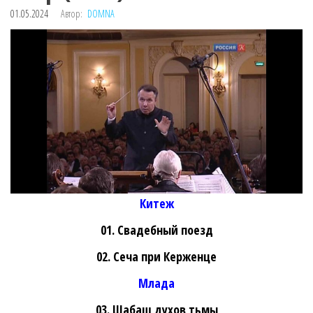
01.05.2024
Автор:
DOMNA
Китеж
01. Свадебный поезд
02. Сеча при Керженце
Млада
03. Шабаш духов тьмы