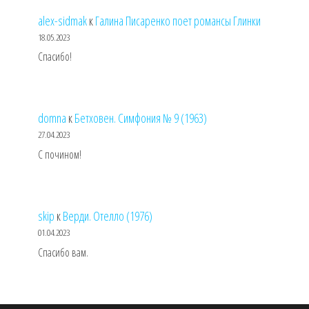
alex-sidmak
к
Галина Писаренко поет романсы Глинки
18.05.2023
Спасибо!
domna
к
Бетховен. Симфония № 9 (1963)
27.04.2023
С почином!
skip
к
Верди. Отелло (1976)
01.04.2023
Спасибо вам.