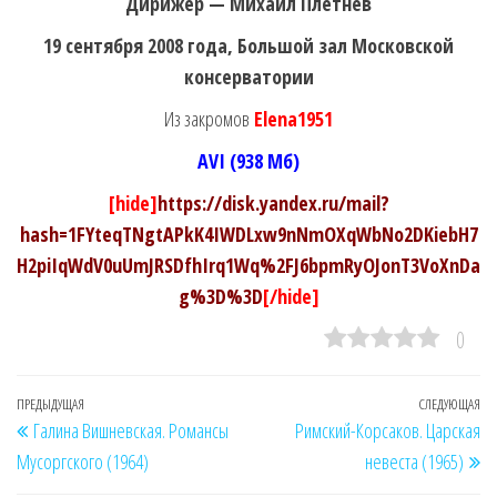
Дирижер — Михаил Плетнев
19 сентября 2008 года, Большой зал Московской
консерватории
Из закромов
Elena1951
AVI (938 Мб)
[hide]
https://disk.yandex.ru/mail?
hash=1FYteqTNgtAPkK4IWDLxw9nNmOXqWbNo2DKiebH7
H2piIqWdV0uUmJRSDfhIrq1Wq%2FJ6bpmRyOJonT3VoXnDa
g%3D%3D
[/hide]
0
Навигация
Предыдущая
ПРЕДЫДУЩАЯ
СЛЕДУЮЩАЯ
Сл
Галина Вишневская. Романсы
Римский-Корсаков. Царская
по
запись
за
Мусоргского (1964)
невеста (1965)
записям