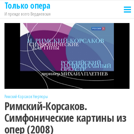
Только опера
Перейти
к
И прежде всего Вердиевская
содержимому
Римский-Корсаков
Увертюры
Римский-Корсаков.
Симфонические картины из
опер (2008)