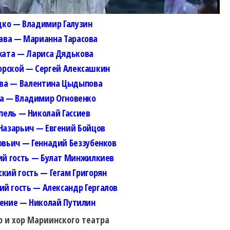
дко — Владимир Галузин
ва — Марианна Тарасова
ата — Лариса Дядькова
орской
— Сергей Алексашкин
ва — Валентина Цыдыпова
а — Владимир Огновенко
пель — Николай Гассиев
Назарьич — Евгений Бойцов
овьич — Геннадий Беззубенков
ий гость — Булат Минжилкиев
кий гость — Гегам Григорян
ий гость — Александр Гергалов
ение — Николай Путилин
р и хор Мариинского театра