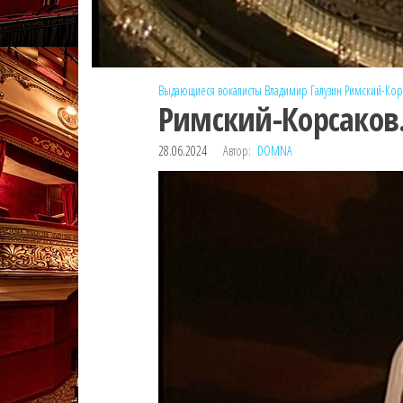
Выдающиеся вокалисты
Владимир Галузин
Римский-Кор
Римский-Корсаков.
28.06.2024
Автор:
DOMNA