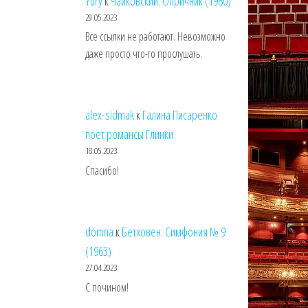
Yury
к
Чайковский. Опричник (1980)
29.05.2023
Все ссылки не работают. Невозможно
даже просто что-то прослушать.
alex-sidmak
к
Галина Писаренко
поет романсы Глинки
18.05.2023
Спасибо!
domna
к
Бетховен. Симфония № 9
(1963)
27.04.2023
С почином!