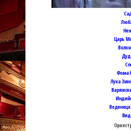
Са
Люба
Неж
Царь
М
Волхо
Дуд
Со
Фома 
Лука Зин
Варяжск
Индийс
Веденецк
Вид
Оркест