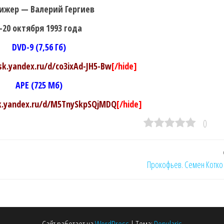
ижер — Валерий Гергиев
-20 октября 1993 года
DVD-9 (7,56 Гб)
isk.yandex.ru/d/co3ixAd-JH5-Bw
[/hide]
APE (725 Мб)
sk.yandex.ru/d/M5TnySkpSQjMDQ
[/hide]
0
Прокофьев. Семен Котко 