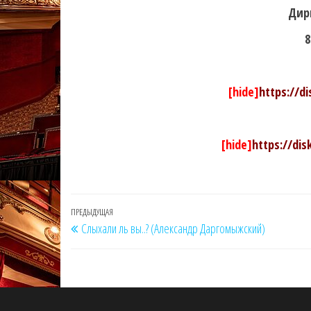
Дир
8
[hide]
https://d
[hide]
https://di
Навигация
Предыдущая
ПРЕДЫДУЩАЯ
Слыхали ль вы..? (Александр Даргомыжский)
по
запись
записям