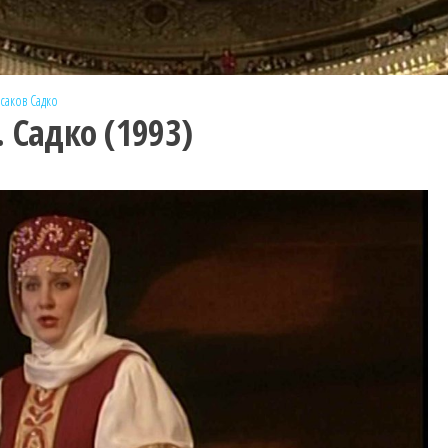
саков
Садко
 Садко (1993)