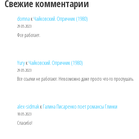
Свежие комментарии
domna
к
Чайковский. Опричник (1980)
29.05.2023
Фсе работает.
Yury
к
Чайковский. Опричник (1980)
29.05.2023
Все ссылки не работают. Невозможно даже просто что-то прослушать.
alex-sidmak
к
Галина Писаренко поет романсы Глинки
18.05.2023
Спасибо!