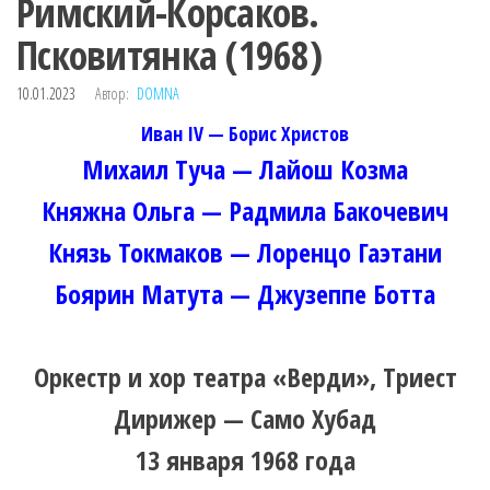
Римский-Корсаков.
Псковитянка (1968)
10.01.2023
Автор:
DOMNA
Иван IV — Борис Христов
Михаил Туча — Лайош Козма
Княжна Ольга — Радмила Бакочевич
Князь Токмаков — Лоренцо Гаэтани
Боярин Матута — Джузеппе Ботта
Оркестр и хор театра «Верди», Триест
Дирижер — Само Хубад
13 января 1968 года