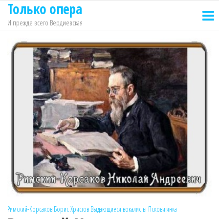
Только опера
Перейти
к
И прежде всего Вердиевская
содержимому
Римский-Корсаков
Борис Христов
Выдающиеся вокалисты
Псковитянка