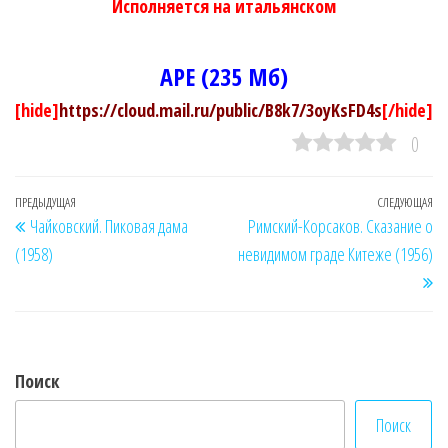
Исполняется на итальянском
APE (235 Мб)
[hide]
https://cloud.mail.ru/public/B8k7/3oyKsFD4s
[/hide]
0
Навигация
Предыдущая
ПРЕДЫДУЩАЯ
СЛЕДУЮЩАЯ
Сл
Чайковский. Пиковая дама
Римский-Корсаков. Сказание о
по
запись
за
(1958)
невидимом граде Китеже (1956)
записям
Поиск
Поиск