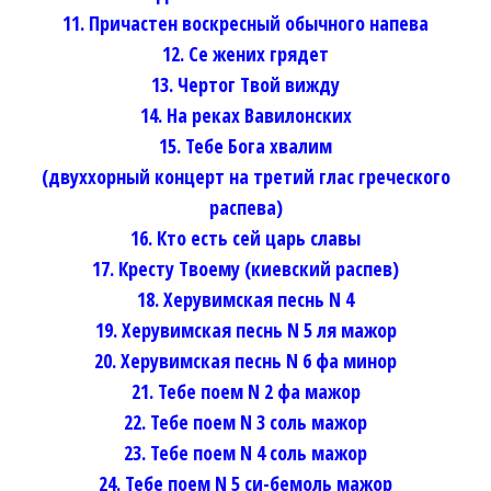
11. Причастен воскресный обычного напева
12. Се жених грядет
13. Чертог Твой вижду
14. На реках Вавилонских
15. Тебе Бога хвалим
(двуххорный концерт на третий глас греческого
распева)
16. Кто есть сей царь славы
17. Кресту Твоему (киевский распев)
18. Херувимская песнь N 4
19. Херувимская песнь N 5 ля мажор
20. Херувимская песнь N 6 фа минор
21. Тебе поем N 2 фа мажор
22. Тебе поем N 3 соль мажор
23. Тебе поем N 4 соль мажор
24. Тебе поем N 5 си-бемоль мажор