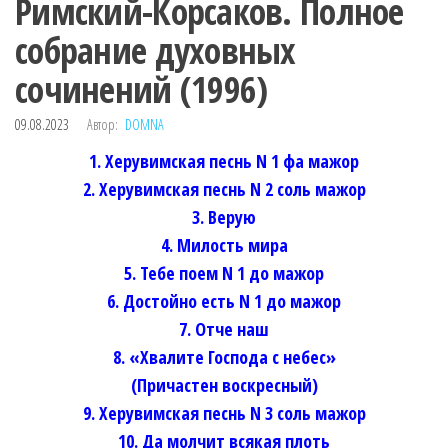
Римский-Корсаков. Полное
собрание духовных
сочинений (1996)
09.08.2023
Автор:
DOMNA
1. Херувимская песнь N 1 фа мажор
2. Херувимская песнь N 2 соль мажор
3. Верую
4. Милость мира
5. Тебе поем N 1 до мажор
6. Достойно есть N 1 до мажор
7. Отче наш
8. «Хвалите Господа с небес»
(Причастен воскресный)
9. Херувимская песнь N 3 соль мажор
10. Да молчит всякая плоть