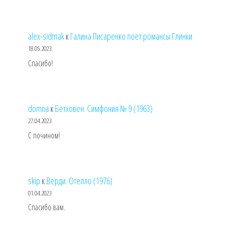
alex-sidmak
к
Галина Писаренко поет романсы Глинки
18.05.2023
Спасибо!
domna
к
Бетховен. Симфония № 9 (1963)
27.04.2023
С почином!
skip
к
Верди. Отелло (1976)
01.04.2023
Спасибо вам.