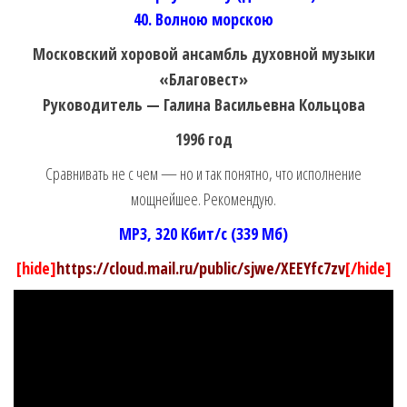
40. Волною морскою
Московский хоровой ансамбль духовной музыки
«Благовест»
Руководитель — Галина Васильевна Кольцова
1996 год
Сравнивать не с чем — но и так понятно, что исполнение
мощнейшее. Рекомендую.
MP3, 320 Кбит/с (339 Мб)
[hide]
https://cloud.mail.ru/public/sjwe/XEEYfc7zv
[/hide]