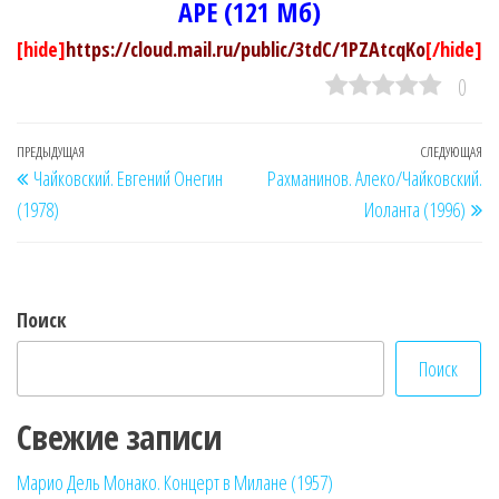
APE (121 Мб)
[hide]
https://cloud.mail.ru/public/3tdC/1PZAtcqKo
[/hide]
0
Навигация
Предыдущая
ПРЕДЫДУЩАЯ
СЛЕДУЮЩАЯ
Сл
Чайковский. Евгений Онегин
Рахманинов. Алеко/Чайковский.
по
запись
за
(1978)
Иоланта (1996)
записям
Поиск
Поиск
Свежие записи
Марио Дель Монако. Концерт в Милане (1957)