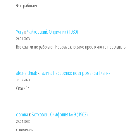
Фсе работает.
Yury
к
Чайковский. Опричник (1980)
29.05.2023
Все ссылки не работают. Невозможно даже просто что-то прослушать.
alex-sidmak
к
Галина Писаренко поет романсы Глинки
18.05.2023
Спасибо!
domna
к
Бетховен. Симфония № 9 (1963)
27.04.2023
С почином!