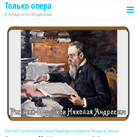
Только опера
Перейти
к
И прежде всего Вердиевская
содержимому
Римский-Корсаков
Борис Гмыря
Выдающиеся вокалисты
Моцарт и Сальери