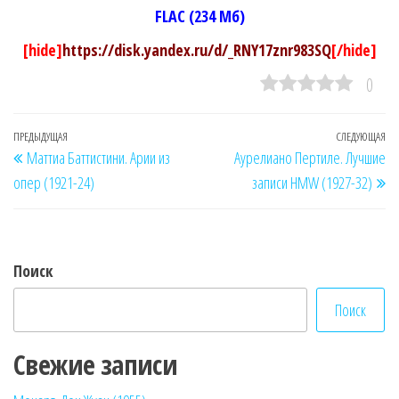
FLAC (234 Мб)
[hide]
https://disk.yandex.ru/d/_RNY17znr983SQ
[/hide]
0
Навигация
Предыдущая
ПРЕДЫДУЩАЯ
СЛЕДУЮЩАЯ
Сл
Маттиа Баттистини. Арии из
Аурелиано Пертиле. Лучшие
по
запись
за
опер (1921-24)
записи HMW (1927-32)
записям
Поиск
Поиск
Свежие записи