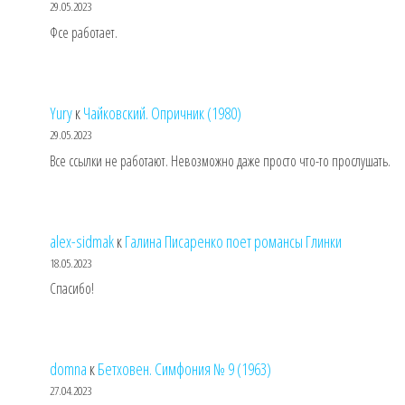
29.05.2023
Фсе работает.
Yury
к
Чайковский. Опричник (1980)
29.05.2023
Все ссылки не работают. Невозможно даже просто что-то прослушать.
alex-sidmak
к
Галина Писаренко поет романсы Глинки
18.05.2023
Спасибо!
domna
к
Бетховен. Симфония № 9 (1963)
27.04.2023