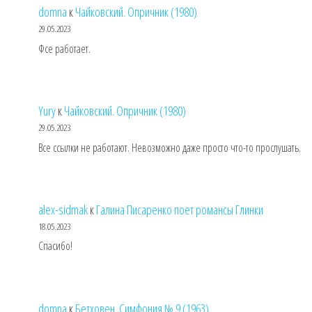
domna
к
Чайковский. Опричник (1980)
29.05.2023
Фсе работает.
Yury
к
Чайковский. Опричник (1980)
29.05.2023
Все ссылки не работают. Невозможно даже просто что-то прослушать.
alex-sidmak
к
Галина Писаренко поет романсы Глинки
18.05.2023
Спасибо!
domna
к
Бетховен. Симфония № 9 (1963)