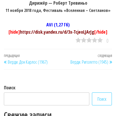
Дирижёр — Роберт Тревиньо
11 ноября 2018 года, Фестиваль «Вселенная – Светланов»
AVI (1,27 Гб)
[hide]
https://disk.yandex.ru/d/3x-TcjeoLJArJg
[/hide]
0
Навигация
Предыдущая
ПРЕДЫДУЩАЯ
СЛЕДУЮЩАЯ
Сл
Верди. Дон Карлос (1967)
Верди. Риголетто (1945)
по
запись
за
записям
Поиск
Поиск
Свежие записи