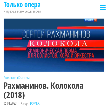
Только опера
Перейти
к
И прежде всего Вердиевская
содержимому
Рахманинов
Колокола
Рахманинов. Колокола
(2018)
05.01.2023
Автор:
DOMNA