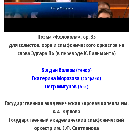
Поэма «Колокола», оp. 35
для солистов, хора и симфонического оркестра на
слова Эдгара По (в переводе К. Бальмонта)
Богдан Волков
(тенор)
Екатерина Морозова
(сопрано)
Пётр Мигунов
(бас)
Государственная академическая хоровая капелла им.
А.А. Юрлова
Государственный академический симфонический
оркестр им. Е.Ф. Светланова