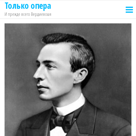
Только опера
Перейти
к
И прежде всего Вердиевская
содержимому