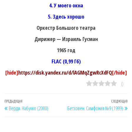
4. У моего окна
5. Здесь хорошо
Оркестр Большого театра
Дирижер — Израиль Гусман
1965 год
FLAC (0,99 Гб)
[hide]
https://disk.yandex.ru/d/lAGMqZgwRcXdFQ
[/hide]
0
Навигация
Предыдущая
ПРЕДЫДУЩАЯ
СЛЕДУЮЩАЯ
Сл
Верди. Набукко (2000)
Бетховен. Симфония №9 (1999)
по
запись
за
записям