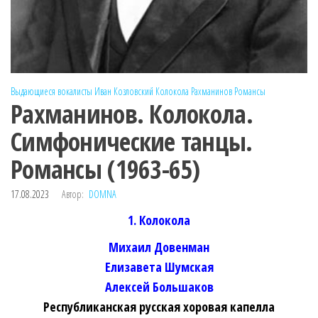
Выдающиеся вокалисты
Иван Козловский
Колокола
Рахманинов
Романсы
Рахманинов. Колокола.
Симфонические танцы.
Романсы (1963-65)
17.08.2023
Автор:
DOMNA
1. Колокола
Михаил Довенман
Елизавета Шумская
Алексей Большаков
Республиканская русская хоровая капелла