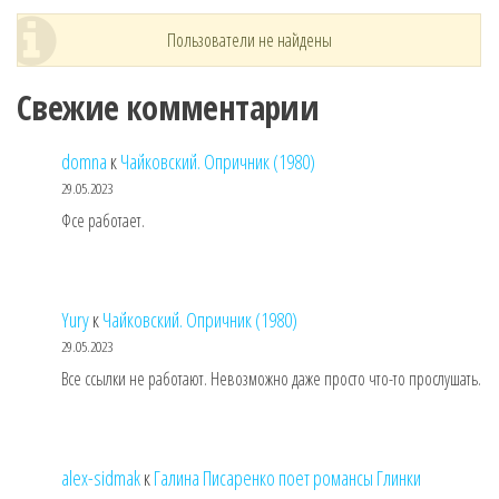
Пользователи не найдены
Свежие комментарии
domna
к
Чайковский. Опричник (1980)
29.05.2023
Фсе работает.
Yury
к
Чайковский. Опричник (1980)
29.05.2023
Все ссылки не работают. Невозможно даже просто что-то прослушать.
alex-sidmak
к
Галина Писаренко поет романсы Глинки