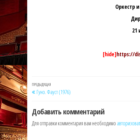
Оркестр и
Дир
21 
[hide]
https://d
Навигация
Предыдущая
ПРЕДЫДУЩАЯ
Гуно. Фауст (1976)
по
запись
записям
Добавить комментарий
Для отправки комментария вам необходимо
авторизова