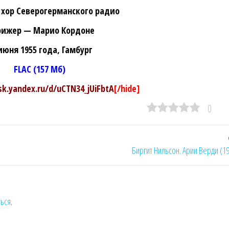
 хор Северогерманского радио
ижер — Марио Кордоне
июня 1955 года, Гамбург
FLAC (157 Мб)
isk.yandex.ru/d/uCTN34_jUiFbtA
[/hide]
0
Биргит Нильсон. Арии Верди (1
ться
.