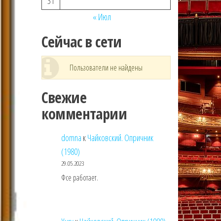
31
« Июл
Сейчас в сети
Пользователи не найдены
Свежие
комментарии
domna
к
Чайковский. Опричник
(1980)
29.05.2023
Фсе работает.