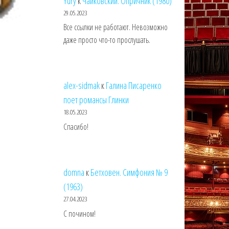
Yury
к
Чайковский. Опричник (1980)
29.05.2023
Все ссылки не работают. Невозможно
даже просто что-то прослушать.
alex-sidmak
к
Галина Писаренко
поет романсы Глинки
18.05.2023
Спасибо!
domna
к
Бетховен. Симфония № 9
(1963)
27.04.2023
С почином!