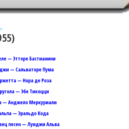
ни
955)
ле — Этторе Бастианини
джи — Сальваторе Пума
ржетта — Нора де Роза
ругола — Эбе Тикоцци
а — Анджело Меркуриали
альпа — Эральдо Кода
вец песен — Луиджи Альва