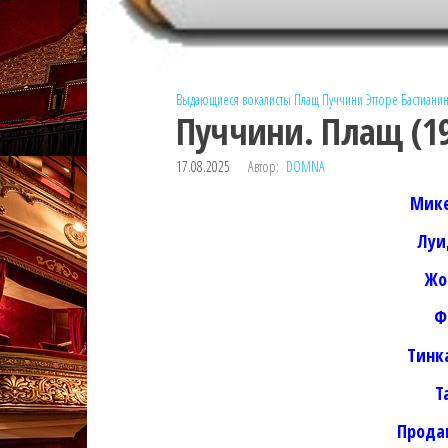
Выдающиеся вокалисты
Плащ
Пуччини
Этторе Бастиани
Пуччини. Плащ (1
17.08.2025
Автор:
DOMNA
Мике
Луи
Жо
Ф
Тинк
Т
Прода