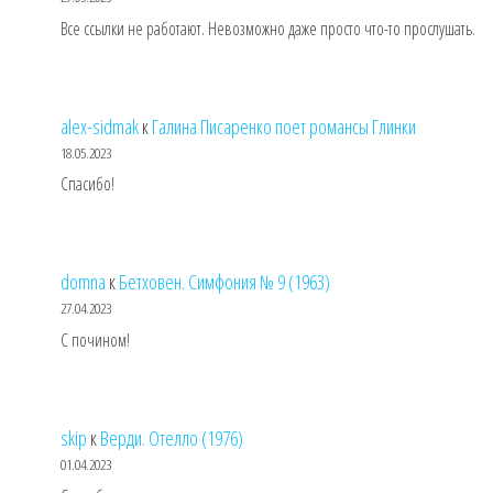
Все ссылки не работают. Невозможно даже просто что-то прослушать.
alex-sidmak
к
Галина Писаренко поет романсы Глинки
18.05.2023
Спасибо!
domna
к
Бетховен. Симфония № 9 (1963)
27.04.2023
С почином!
skip
к
Верди. Отелло (1976)
01.04.2023