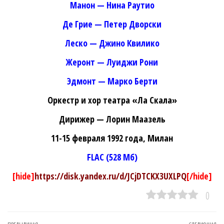
Манон — Нина Раутио
Де Грие — Петер Дворски
Леско — Джино Квилико
Жеронт — Луиджи Рони
Эдмонт — Марко Берти
Оркестр и хор театра «Ла Скала»
Дирижер — Лорин Маазель
11-15 февраля 1992 года, Милан
FLAC (528 Мб)
[hide]
https://disk.yandex.ru/d/JCjDTCKX3UXLPQ
[/hide]
0