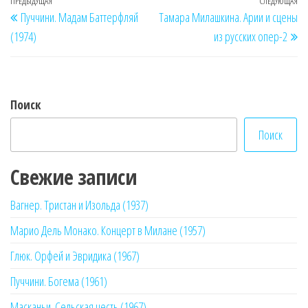
Навигация
Предыдущая
ПРЕДЫДУЩАЯ
СЛЕДУЮЩАЯ
Сл
Пуччини. Мадам Баттерфляй
Тамара Милашкина. Арии и сцены
по
запись
за
(1974)
из русских опер-2
записям
Поиск
Поиск
Свежие записи
Вагнер. Тристан и Изольда (1937)
Марио Дель Монако. Концерт в Милане (1957)
Глюк. Орфей и Эвридика (1967)
Пуччини. Богема (1961)
Масканьи. Сельская честь (1967)