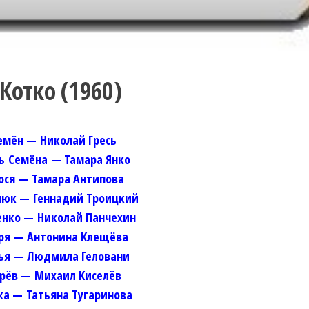
Котко (1960)
емён — Николай Гресь
ь Семёна — Тамара Янко
ося — Тамара Антипова
юк — Геннадий Троицкий
енко — Николай Панчехин
ря — Антонина Клещёва
ья — Людмила Геловани
рёв — Михаил Киселёв
а — Татьяна Тугаринова