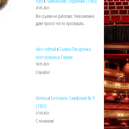
Yury
к
Чайковский. Опричник (1980)
29.05.2023
Все ссылки не работают. Невозможно
даже просто что-то прослушать.
alex-sidmak
к
Галина Писаренко
поет романсы Глинки
18.05.2023
Спасибо!
domna
к
Бетховен. Симфония № 9
(1963)
27.04.2023
С почином!