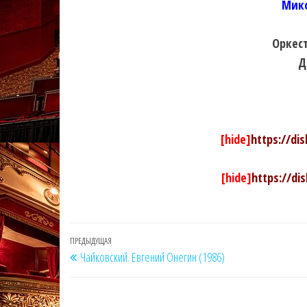
Мико
Оркест
Д
[hide]
https://di
[hide]
https://di
Навигация
Предыдущая
ПРЕДЫДУЩАЯ
Чайковский. Евгений Онегин (1986)
по
запись
записям