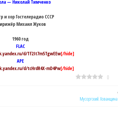
ла — Николай Тимченко
р и хор Гостелерадио СССР
ирижёр Михаил Жуков
1960 год
FLAC
sk.yandex.ru/d/Tf2It7m5TgwEEw
[/hide]
APE
sk.yandex.ru/d/tcHrdR4X-mD4Pw
[/hide]
0
Мусоргский. Хованщина 