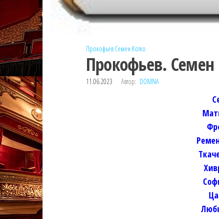
Прокофьев
Семен Котко
Прокофьев. Семен 
11.06.2023
Автор:
DOMNA
С
Мат
Фр
Ремен
Ткач
Хив
Соф
Ца
Любк