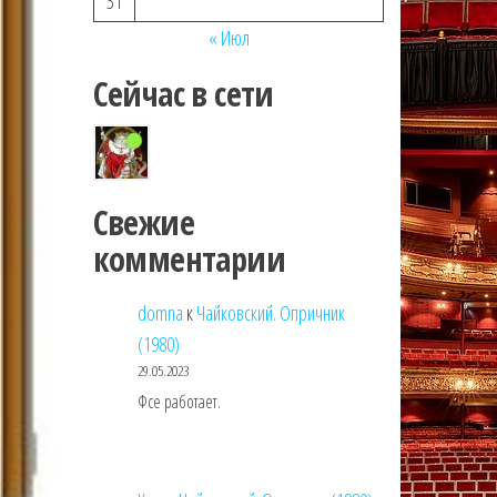
31
« Июл
Сейчас в сети
Свежие
комментарии
domna
к
Чайковский. Опричник
(1980)
29.05.2023
Фсе работает.