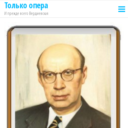
Только опера
Перейти
к
И прежде всего Вердиевская
содержимому