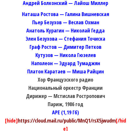
Андрей Болконский — Лайош Миллер
Наташа Ростова — Галина Вишневская
Пьер Безухов — Веслав Охман
Анатоль Курагин — Николай Гедда
Элен Безухова — Стефания Точиска
Граф Ростов — Димитер Петков
Кутузов — Никола Гюзелев
Наполеон — Эдуард Тумаджян
Платон Каратаев — Миша Райцин
Хор Французского радио
Национальный оркестр Франции
Дирижер — Мстислав Ростропович
Париж, 1986 год
APE (1,19 Гб)
[hide]
https://cloud.mail.ru/public/MnQ1/rsX5jwudm
[/hid
e]