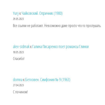
Yury
к
Чайковский. Опричник (1980)
29.05.2023
Все ссылки не работают. Невозможно даже просто что-то прослушать.
alex-sidmak
к
Галина Писаренко поет романсы Глинки
18.05.2023
Спасибо!
domna
к
Бетховен. Симфония № 9 (1963)
27.04.2023
С почином!