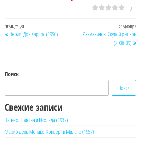
0
Навигация
Предыдущая
ПРЕДЫДУЩАЯ
СЛЕДУЮЩАЯ
Сл
Верди. Дон Карлос (1996)
Рахманинов. Скупой рыцарь
по
запись
за
(2008-09)
записям
Поиск
Поиск
Свежие записи
Вагнер. Тристан и Изольда (1937)
Марио Дель Монако. Концерт в Милане (1957)