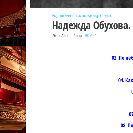
Выдающиеся вокалисты
Надежда Обухова
Надежда Обухова.
26.05.2025
Автор:
DOMNA
02. По н
04. Ка
0
08. П