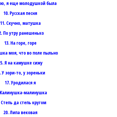
ню, я еще молодушкой была
10. Русская песня
11. Скучно, матушка
2. По утру ранешенько
13. На горе, горе
шка моя, что во поле пыльно
15. Я на камушке сижу
. У зори-то, у зореньки
17. Уродилася я
. Калинушка-малинушка
. Степь да степь кругом
20. Липа вековая