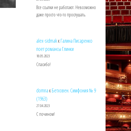
Все ссылки не работают. Невозможно
даже просто что-то прослушать.
alex-sidmak
к
Галина Писаренко
поет романсы Глинки
18.05.2023
Спасибо!
domna
к
Бетховен. Симфония № 9
(1963)
27.04.2023
С почином!