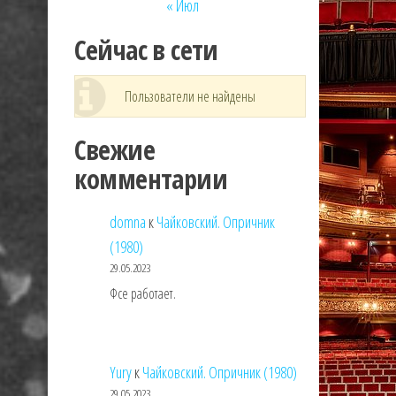
« Июл
Сейчас в сети
Пользователи не найдены
Свежие
комментарии
domna
к
Чайковский. Опричник
(1980)
29.05.2023
Фсе работает.
Yury
к
Чайковский. Опричник (1980)
29.05.2023